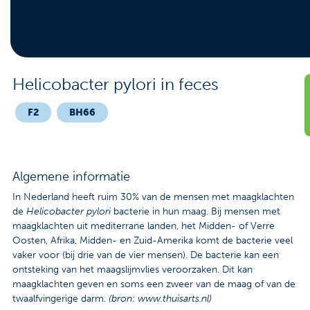
Contact
Veelgestelde vragen
Nieuws
Helicobacter pylori in feces
Tarieven
F2
BH66
Afspraak maken
Algemene informatie
Locaties
In Nederland heeft ruim 30% van de mensen met maagklachten
de
Helicobacter pylori
bacterie in hun maag. Bij mensen met
Praktische informatie
maagklachten uit mediterrane landen, het Midden- of Verre
Oosten, Afrika, Midden- en Zuid-Amerika komt de bacterie veel
Onderzoeken
vaker voor (bij drie van de vier mensen). De bacterie kan een
ontsteking van het maagslijmvlies veroorzaken. Dit kan
Trombosedienst
maagklachten geven en soms een zweer van de maag of van de
twaalfvingerige darm.
(bron: www.thuisarts.nl)