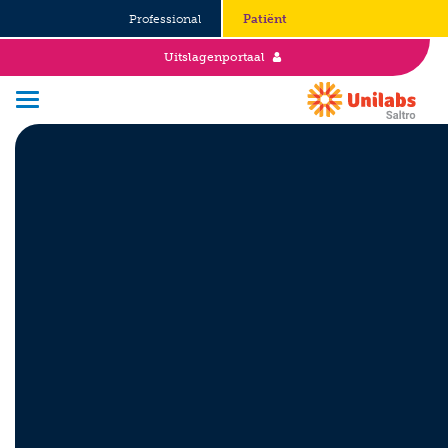
Professional
Patiënt
Uitslagenportaal
Over Saltro
Historie
Duurzaamheid en Good Governance
Werken bij
Stages
Vacatures