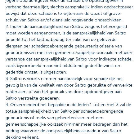
jegens opdrachtgever voor de schade die opdrachtgever in
verband daarmee lijdt, slechts aansprakelijk indien opdrachtgever
bewijst dat deze schade is te wijten aan de opzet of grove
schuld van Saltro en/of diens leidinggevende ongeschikten.
2. Indien de aansprakelijkheid van Saltro volgens het vorige lid
moet worden aangenomen, is de aansprakelijkheid van Saltro
beperkt tot het factuurbedrag ter zake van de geleverde
diensten per schadetoebrengende gebeurtenis of serie van
gebeurtenissen met een gemeenschappelijke oorzaak, met dien
verstande dat aansprakelijkheid van Saltro voor indirecte schade,
zoals bijvoorbeeld maar niet uitsluitend, gederfde winst en
gederfde omzet, is uitgesloten.
3. Saltro is voorts nimmer aansprakelijk voor schade die het
gevolg is van de kwaliteit van door Saltro gebruikte of verwerkte
materialen, of van het gebruik van door opdrachtgever aan
Saltro verstrekte goederen.
4. Onverminderd het bepaalde in de leden 1 tot en met 3 zal de
totale aansprakelijkheid van Saltro per schadetoebrengende
gebeurtenis of reeks van gebeurtenissen met een
gemeenschappelijke oorzaak nimmer meer bedragen dan het
bedrag waarvoor de aansprakelijkheidassuradeur van Saltro
dekking verleent.