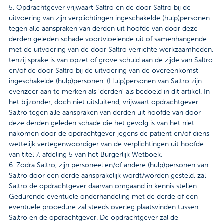
5. Opdrachtgever vrijwaart Saltro en de door Saltro bij de
uitvoering van zijn verplichtingen ingeschakelde (hulp)personen
tegen alle aanspraken van derden uit hoofde van door deze
derden geleden schade voortvloeiende uit of samenhangende
met de uitvoering van de door Saltro verrichte werkzaamheden,
tenzij sprake is van opzet of grove schuld aan de zijde van Saltro
en/of de door Saltro bij de uitvoering van de overeenkomst
ingeschakelde (hulp)personen. (Hulp)personen van Saltro zijn
evenzeer aan te merken als ‘derden’ als bedoeld in dit artikel. In
het bijzonder, doch niet uitsluitend, vrijwaart opdrachtgever
Saltro tegen alle aanspraken van derden uit hoofde van door
deze derden geleden schade die het gevolg is van het niet
nakomen door de opdrachtgever jegens de patiënt en/of diens
wettelijk vertegenwoordiger van de verplichtingen uit hoofde
van titel 7, afdeling 5 van het Burgerlijk Wetboek.
6. Zodra Saltro, zijn personeel en/of andere (hulp)personen van
Saltro door een derde aansprakelijk wordt/worden gesteld, zal
Saltro de opdrachtgever daarvan omgaand in kennis stellen.
Gedurende eventuele onderhandeling met de derde of een
eventuele procedure zal steeds overleg plaatsvinden tussen
Saltro en de opdrachtgever. De opdrachtgever zal de