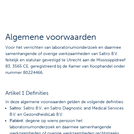
Contact
Veelgestelde vragen
Nieuws
Algemene voorwaarden
Tarieven
Voor het verrichten van laboratoriumonderzoek en daarmee
samenhangende of overige werkzaamheden van Saltro B.V.
feitelijk en statutair gevestigd te Utrecht aan de Mississippidreef
83, 3565 CE, geregistreerd bij de Kamer van Koophandel onder
Afspraak maken
nummer 80224466.
Locaties
Artikel 1 Definities
Praktische informatie
In deze algemene voorwaarden gelden de volgende definities:
Saltro
: Saltro B.V., en Saltro Diagnostic and Medical Services
Onderzoeken
B.V. en GezondheidsLab B.V.
Patiënt
: degene op wiens persoon het
Trombosedienst
laboratoriumonderzoek en daarmee samenhangende
werkzaamheden of overige werkzaamheden rechtstreeks