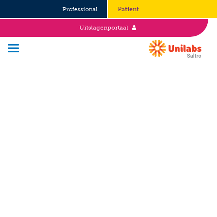
Professional
Patiënt
Uitslagenportaal
Over Saltro
Historie
Duurzaamheid en Good Governance
Werken bij
Stages
Vacatures