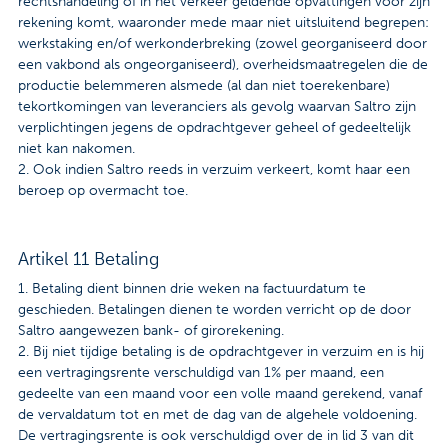
rechtshandeling of in het verkeer geldende opvattingen voor zijn
rekening komt, waaronder mede maar niet uitsluitend begrepen:
werkstaking en/of werkonderbreking (zowel georganiseerd door
een vakbond als ongeorganiseerd), overheidsmaatregelen die de
productie belemmeren alsmede (al dan niet toerekenbare)
tekortkomingen van leveranciers als gevolg waarvan Saltro zijn
verplichtingen jegens de opdrachtgever geheel of gedeeltelijk
niet kan nakomen.
2. Ook indien Saltro reeds in verzuim verkeert, komt haar een
beroep op overmacht toe.
Artikel 11 Betaling
1. Betaling dient binnen drie weken na factuurdatum te
geschieden. Betalingen dienen te worden verricht op de door
Saltro aangewezen bank- of girorekening.
2. Bij niet tijdige betaling is de opdrachtgever in verzuim en is hij
een vertragingsrente verschuldigd van 1% per maand, een
gedeelte van een maand voor een volle maand gerekend, vanaf
de vervaldatum tot en met de dag van de algehele voldoening.
De vertragingsrente is ook verschuldigd over de in lid 3 van dit