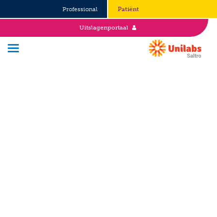
Professional
Patiënt
Uitslagenportaal
Over Saltro
Historie
Duurzaamheid en Good Governance
Werken bij
Stages
Vacatures