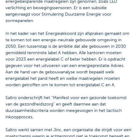
energiebesparende maatregelen zijn genomen, zoals LED
verlichting en bewegingssensoren. Er is een subsidie
aangevraagd voor Stimulering Duurzame Energie voor
zonnepanelen.
In het kader van het Energieakkoord zijn afspraken gemaakt om
te komen tot een energie-neutrale gebouwde omgeving in
2050. Een tussenstap is de ambitie dat alle gebouwen in 2030
gemiddeld tenminste label A hebben. Alle kantoren moeten
voor 2023 een energielabel C of beter hebben. Er is opdracht
gegeven voor het uitvoeren van een energieprestatie Advies.
Aan de hand van de gebouwanalyse wordt bepaald welk
energielabel het pand heeft en welke maatregelen moeten
worden getroffen om te komen tot energielabel C en A.
Saltro onderschrijft het “Manifest voor een gezonde toekomst
van de gezondheidszorg” en geeft daarmee aan dat
duurzaamheidscriteria worden meegewogen in het tactisch
inkoopproces.
Saltro werkt samen met Jinc, een organisatie die strijdt voor een
maatschappij waarin je achtergrond niet je toekomst bepaalt en