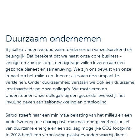
Contact
Veelgestelde vragen
Nieuws
Duurzaam ondernemen
Tarieven
Bij Saltro vinden we duurzaam ondernemen vanzelfsprekend en
belangrijk. Dat betekent dat we naast onze core business -
zinnige en zuinige zorg- een bijdrage willen leveren aan een
gezonde planeet en samenleving. We zijn ons bewust van onze
Afspraak maken
impact op het milieu en doen er alles aan deze impact te
verkleinen. Onder duurzaamheid verstaan we ook een duurzame
Locaties
inzetbaarheid van onze collega’s. We motiveren en
ondersteunen onze collega’s bij een gezonde levensstijl, het
Praktische informatie
invulling geven aan zelfontwikkeling en ontplooiing.
Onderzoeken
Saltro streeft naar een minimale belasting van het milieu en een
bedrijfsvoering die daarbij past: minimaal energieverbruik, inzet
Trombosedienst
van duurzame energie en een zo laag mogelijke CO2 footprint.
In 2018 heeft een verbouwing plaatsgevonden waarbij direct