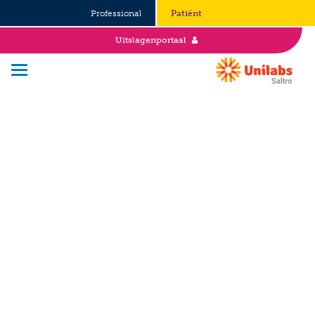
Professional
Patiënt
Uitslagenportaal
Over Saltro
Historie
Duurzaamheid en Good Governance
Werken bij
Stages
Vacatures