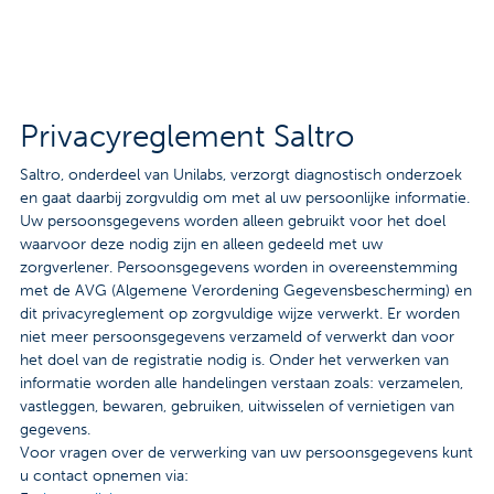
Contact
Veelgestelde vragen
Nieuws
Privacyreglement Saltro
Tarieven
Saltro, onderdeel van Unilabs, verzorgt diagnostisch onderzoek
en gaat daarbij zorgvuldig om met al uw persoonlijke informatie.
Uw persoonsgegevens worden alleen gebruikt voor het doel
waarvoor deze nodig zijn en alleen gedeeld met uw
Afspraak maken
zorgverlener. Persoonsgegevens worden in overeenstemming
met de AVG (Algemene Verordening Gegevensbescherming) en
Locaties
dit privacyreglement op zorgvuldige wijze verwerkt. Er worden
niet meer persoonsgegevens verzameld of verwerkt dan voor
Praktische informatie
het doel van de registratie nodig is. Onder het verwerken van
informatie worden alle handelingen verstaan zoals: verzamelen,
Onderzoeken
vastleggen, bewaren, gebruiken, uitwisselen of vernietigen van
gegevens.
Trombosedienst
Voor vragen over de verwerking van uw persoonsgegevens kunt
u contact opnemen via: