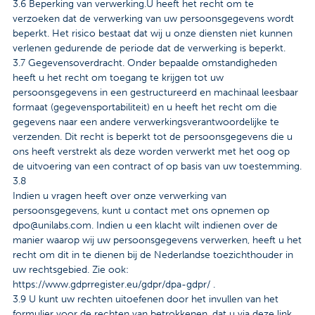
3.6 Beperking van verwerking.U heeft het recht om te
verzoeken dat de verwerking van uw persoonsgegevens wordt
beperkt. Het risico bestaat dat wij u onze diensten niet kunnen
verlenen gedurende de periode dat de verwerking is beperkt.
3.7 Gegevensoverdracht. Onder bepaalde omstandigheden
heeft u het recht om toegang te krijgen tot uw
persoonsgegevens in een gestructureerd en machinaal leesbaar
formaat (gegevensportabiliteit) en u heeft het recht om die
gegevens naar een andere verwerkingsverantwoordelijke te
verzenden. Dit recht is beperkt tot de persoonsgegevens die u
ons heeft verstrekt als deze worden verwerkt met het oog op
de uitvoering van een contract of op basis van uw toestemming.
3.8
Indien u vragen heeft over onze verwerking van
persoonsgegevens, kunt u contact met ons opnemen op
dpo@unilabs.com. Indien u een klacht wilt indienen over de
manier waarop wij uw persoonsgegevens verwerken, heeft u het
recht om dit in te dienen bij de Nederlandse toezichthouder in
uw rechtsgebied. Zie ook:
https://www.gdprregister.eu/gdpr/dpa-gdpr/ .
3.9 U kunt uw rechten uitoefenen door het invullen van het
formulier voor de rechten van betrokkenen, dat u via deze link