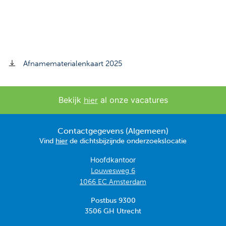
Contact
Veelgestelde vragen
Nieuws
Afnamematerialenkaart 2025
Tarieven
Bekijk
al onze vacatures
hier
Afspraak maken
Contactgegevens (Algemeen)
Locaties
Vind
hier
de dichtsbijzijnde onderzoekslocatie
Hoofdkantoor
Praktische informatie
Louwesweg 6
1066 EC Amsterdam
Onderzoeken
Postbus 9300
Trombosedienst
3506 GH Utrecht