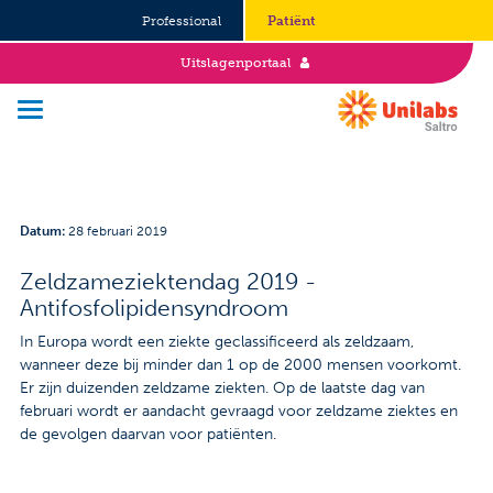
Professional
Patiënt
Uitslagenportaal
Over Saltro
Datum
:
28 februari 2019
Historie
Zeldzameziektendag 2019 -
Antifosfolipidensyndroom
Duurzaamheid en Good Governance
In Europa wordt een ziekte geclassificeerd als zeldzaam,
Werken bij
wanneer deze bij minder dan 1 op de 2000 mensen voorkomt.
Er zijn duizenden zeldzame ziekten. Op de laatste dag van
Stages
februari wordt er aandacht gevraagd voor zeldzame ziektes en
de gevolgen daarvan voor patiënten.
Vacatures