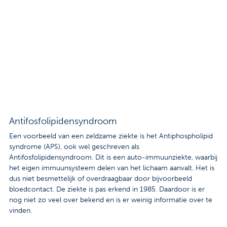
Contact
Veelgestelde vragen
Nieuws
Tarieven
Afspraak maken
Antifosfolipidensyndroom
Een voorbeeld van een zeldzame ziekte is het Antiphospholipid
Locaties
syndrome (APS), ook wel geschreven als
Antifosfolipidensyndroom. Dit is een auto-immuunziekte, waarbij
Praktische informatie
het eigen immuunsysteem delen van het lichaam aanvalt. Het is
dus niet besmettelijk of overdraagbaar door bijvoorbeeld
Onderzoeken
bloedcontact. De ziekte is pas erkend in 1985. Daardoor is er
nog niet zo veel over bekend en is er weinig informatie over te
Trombosedienst
vinden.