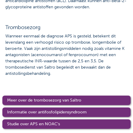
anticardiolipine antistoffen (aCL). Daarnaast kunnen anti-beta-2-
glycoproteïne antistoffen gevonden worden.
Trombosezorg
Wanneer eenmaal de diagnose APS is gesteld, betekent dit
levenslang een verhoogd risico op trombose, longembolie of
beroerte. Vaak zijn antistollingsmiddelen nodig zoals vitamine K
antagonisten (acenocoumarol of fenprocoumon) met een
therapeutische INR-waarde tussen de 2,5 en 3,5. De
trombosedienst van Saltro begeleidt en bewaakt dan de
antistollingsbehandeling.
Meer over de trombosezorg van Saltro
Informatie over antifosfolipidensyndroom
Studie over APS en NOAC's