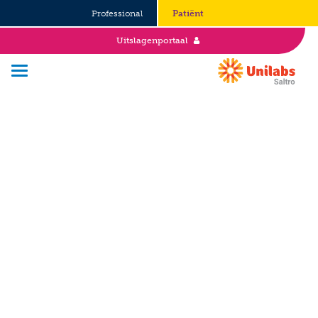
Professional
Patiënt
Uitslagenportaal
Over Saltro
Historie
Duurzaamheid en Good Governance
Werken bij
Stages
Vacatures