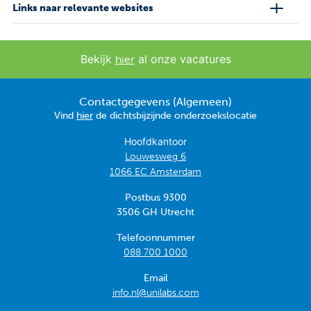
Links naar relevante websites
Bekijk
al onze vacatures
hier
Contactgegevens (Algemeen)
Vind
hier
de dichtsbijzijnde onderzoekslocatie
Hoofdkantoor
Louwesweg 6
1066 EC Amsterdam
Postbus 9300
3506 GH Utrecht
Telefoonnummer
088 700 1000
Email
info.nl@unilabs.com