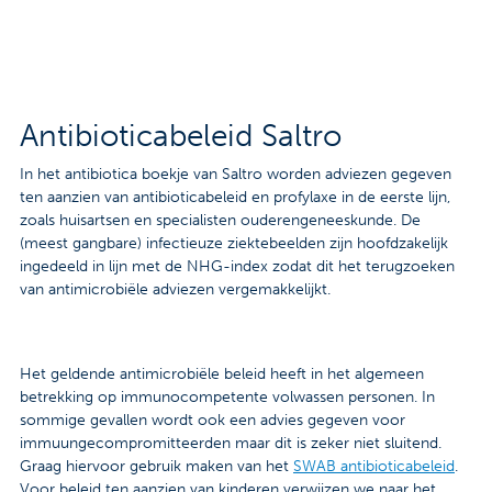
Contact
Veelgestelde vragen
Nieuws
Antibioticabeleid Saltro
Tarieven
In het antibiotica boekje van Saltro worden adviezen gegeven
ten aanzien van antibioticabeleid en profylaxe in de eerste lijn,
zoals huisartsen en specialisten ouderengeneeskunde. De
(meest gangbare) infectieuze ziektebeelden zijn hoofdzakelijk
Afspraak maken
ingedeeld in lijn met de NHG-index zodat dit het terugzoeken
van antimicrobiële adviezen vergemakkelijkt.
Locaties
Praktische informatie
Het geldende antimicrobiële beleid heeft in het algemeen
betrekking op immunocompetente volwassen personen. In
Onderzoeken
sommige gevallen wordt ook een advies gegeven voor
immuungecompromitteerden maar dit is zeker niet sluitend.
Trombosedienst
Graag hiervoor gebruik maken van het
SWAB antibioticabeleid
.
Voor beleid ten aanzien van kinderen verwijzen we naar het