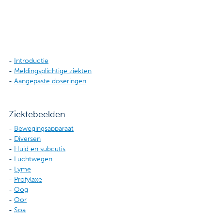
Contact
Veelgestelde vragen
Nieuws
-
Introductie
-
Meldingsplichtige ziekten
Tarieven
-
Aangepaste doseringen
Afspraak maken
Ziektebeelden
-
Bewegingsapparaat
Locaties
-
Diversen
-
Huid en subcutis
Praktische informatie
-
Luchtwegen
-
Lyme
Onderzoeken
-
Profylaxe
-
Oog
Trombosedienst
-
Oor
-
Soa