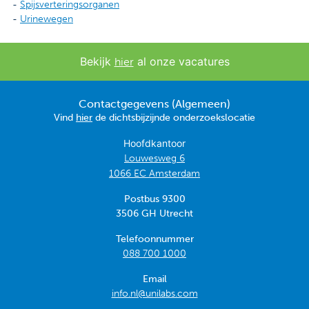
-
Spijsverteringsorganen
-
Urinewegen
Bekijk
al onze vacatures
hier
Contactgegevens (Algemeen)
Vind
hier
de dichtsbijzijnde onderzoekslocatie
Hoofdkantoor
Louwesweg 6
1066 EC Amsterdam
Postbus 9300
3506 GH Utrecht
Telefoonnummer
088 700 1000
Email
info.nl@unilabs.com