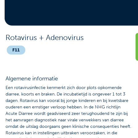
Contact
Veelgestelde vragen
Nieuws
Rotavirus + Adenovirus
Tarieven
F11
Afspraak maken
Algemene informatie
Locaties
Een rotavirusinfectie kenmerkt zich door plots opkomende
diarree, koorts en braken. De incubatietijd is ongeveer 1 tot 3
Praktische informatie
dagen. Rotavirus kan vooral bij jonge kinderen en bij kwetsbare
ouderen een ernstiger verloop hebben. In de NHG richtlijn
Onderzoeken
Acute Diarree wordt geadviseerd zeer terughoudend te zijn bij
het aanvragen diagnostiek naar virale verwekkers van diarree
Trombosedienst
omdat de uitslag doorgaans geen klinische consequenties heeft.
Rotavirus kan in instellingen uitbraken veroorzaken, in die