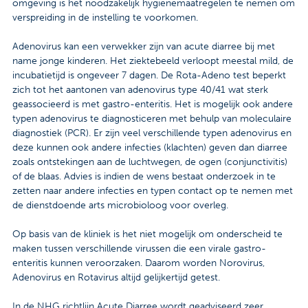
omgeving is het noodzakelijk hygienemaatregelen te nemen om
verspreiding in de instelling te voorkomen.
Adenovirus kan een verwekker zijn van acute diarree bij met
name jonge kinderen. Het ziektebeeld verloopt meestal mild, de
incubatietijd is ongeveer 7 dagen. De Rota-Adeno test beperkt
zich tot het aantonen van adenovirus type 40/41 wat sterk
geassocieerd is met gastro-enteritis. Het is mogelijk ook andere
typen adenovirus te diagnosticeren met behulp van moleculaire
diagnostiek (PCR). Er zijn veel verschillende typen adenovirus en
deze kunnen ook andere infecties (klachten) geven dan diarree
zoals ontstekingen aan de luchtwegen, de ogen (conjunctivitis)
of de blaas. Advies is indien de wens bestaat onderzoek in te
zetten naar andere infecties en typen contact op te nemen met
de dienstdoende arts microbioloog voor overleg.
Op basis van de kliniek is het niet mogelijk om onderscheid te
maken tussen verschillende virussen die een virale gastro-
enteritis kunnen veroorzaken. Daarom worden Norovirus,
Adenovirus en Rotavirus altijd gelijkertijd getest.
In de NHG richtlijn Acute Diarree wordt geadviseerd zeer