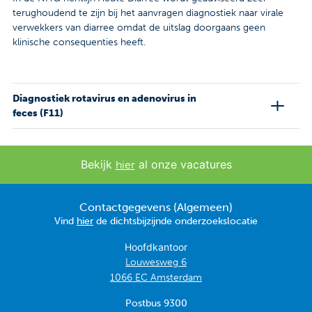
terughoudend te zijn bij het aanvragen diagnostiek naar virale
verwekkers van diarree omdat de uitslag doorgaans geen
klinische consequenties heeft.
Diagnostiek rotavirus en adenovirus in
feces (F11)
Bekijk
al onze vacatures
hier
Contactgegevens (Algemeen)
Vind
hier
de dichtsbijzijnde onderzoekslocatie
Hoofdkantoor
Louwesweg 6
1066 EC Amsterdam
Postbus 9300