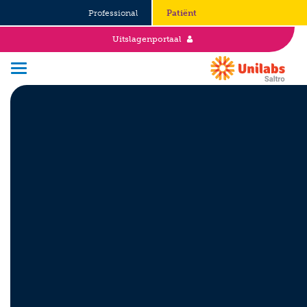
Professional
Patiënt
Uitslagenportaal
Over Saltro
Historie
Duurzaamheid en Good Governance
Werken bij
Stages
Vacatures