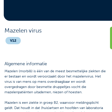
Contact
Veelgestelde vragen
Nieuws
Mazelen virus
Tarieven
V12
Afspraak maken
Algemene informatie
Locaties
Mazelen (morbilli) is één van de meest besmettelijke ziekten die
er bestaan en wordt veroorzaakt door het mazelenvirus. Het
Praktische informatie
virus is van mens op mens overdraagbaar en wordt
overgedragen door besmette druppeltjes vocht die
Onderzoeken
mazelenpatiënten uitademen, niezen of hoesten.
Trombosedienst
Mazelen is een ziekte in groep B2, waarvoor meldingsplicht
geldt. Dat houdt in dat (huis)artsen en hoofden van laboratoria