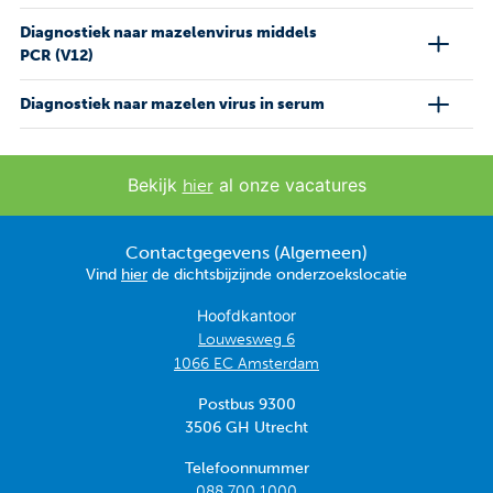
Diagnostiek naar mazelenvirus middels
PCR (V12)
Diagnostiek naar mazelen virus in serum
Bekijk
al onze vacatures
hier
Contactgegevens (Algemeen)
Vind
hier
de dichtsbijzijnde onderzoekslocatie
Hoofdkantoor
Louwesweg 6
1066 EC Amsterdam
Postbus 9300
3506 GH Utrecht
Telefoonnummer
088 700 1000