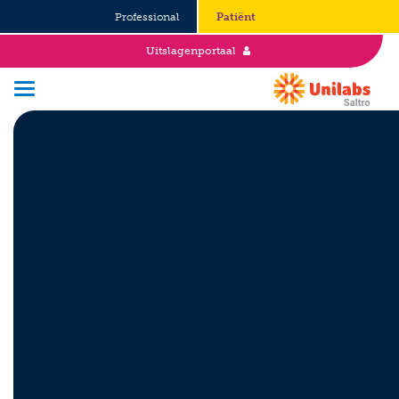
Professional
Patiënt
Uitslagenportaal
Over Saltro
Historie
Duurzaamheid en Good Governance
Werken bij
Stages
Vacatures