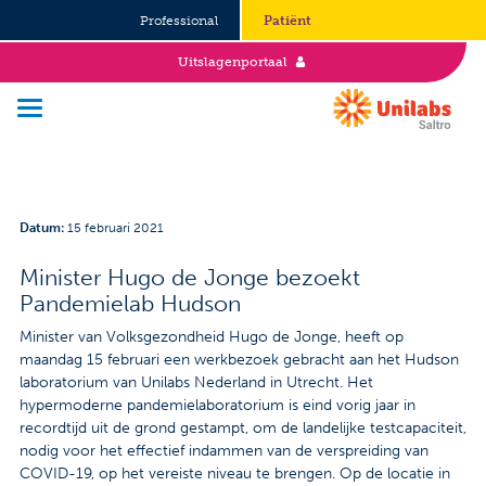
Professional
Patiënt
Uitslagenportaal
Over Saltro
Datum
:
15 februari 2021
Historie
Minister Hugo de Jonge bezoekt
Pandemielab Hudson
Duurzaamheid en Good Governance
Minister van Volksgezondheid Hugo de Jonge, heeft op
Werken bij
maandag 15 februari een werkbezoek gebracht aan het Hudson
laboratorium van Unilabs Nederland in Utrecht. Het
Stages
hypermoderne pandemielaboratorium is eind vorig jaar in
recordtijd uit de grond gestampt, om de landelijke testcapaciteit,
nodig voor het effectief indammen van de verspreiding van
Vacatures
COVID-19, op het vereiste niveau te brengen. Op de locatie in