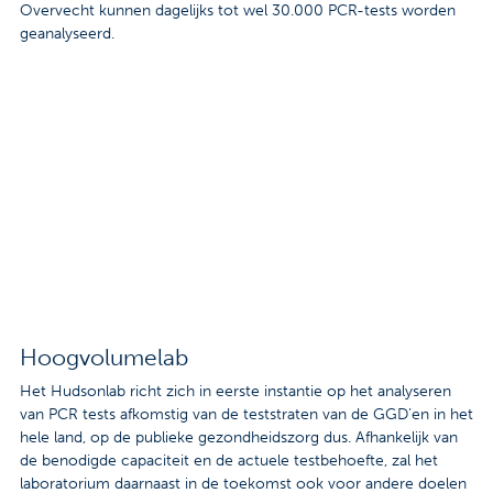
Overvecht kunnen dagelijks tot wel 30.000 PCR-tests worden
Contact
geanalyseerd.
Veelgestelde vragen
Nieuws
Tarieven
Afspraak maken
Locaties
Praktische informatie
Hoogvolumelab
Het Hudsonlab richt zich in eerste instantie op het analyseren
Onderzoeken
van PCR tests afkomstig van de teststraten van de GGD’en in het
hele land, op de publieke gezondheidszorg dus. Afhankelijk van
Trombosedienst
de benodigde capaciteit en de actuele testbehoefte, zal het
laboratorium daarnaast in de toekomst ook voor andere doelen