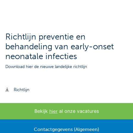
Contact
Veelgestelde vragen
Nieuws
Richtlijn preventie en
Tarieven
behandeling van early-onset
neonatale infecties
Download hier de nieuwe landelijke richtlijn
Afspraak maken
Locaties
Richtlijn
Praktische informatie
Onderzoeken
Bekijk
al onze vacatures
hier
Trombosedienst
Contactgegevens (Algemeen)