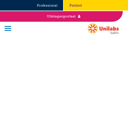
Professional
Patiënt
Uitslagenportaal
Over Saltro
Historie
Duurzaamheid en Good Governance
Werken bij
Stages
Vacatures