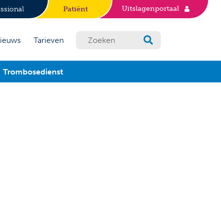
Uitslagenportaal
ssional
Patiënt
ieuws
Tarieven
Trombosedienst