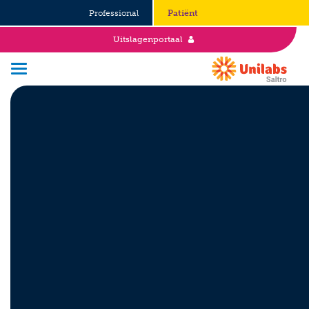
Professional
Patiënt
Uitslagenportaal
Over Saltro
Historie
Duurzaamheid en Good Governance
Werken bij
Stages
Vacatures