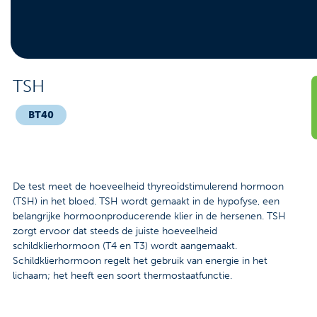
Contact
Veelgestelde vragen
Nieuws
TSH
Tarieven
BT40
Afspraak maken
De test meet de hoeveelheid thyreoïdstimulerend hormoon
Locaties
(TSH) in het bloed. TSH wordt gemaakt in de hypofyse, een
belangrijke hormoonproducerende klier in de hersenen. TSH
Praktische informatie
zorgt ervoor dat steeds de juiste hoeveelheid
schildklierhormoon (T4 en T3) wordt aangemaakt.
Onderzoeken
Schildklierhormoon regelt het gebruik van energie in het
lichaam; het heeft een soort thermostaatfunctie.
Trombosedienst