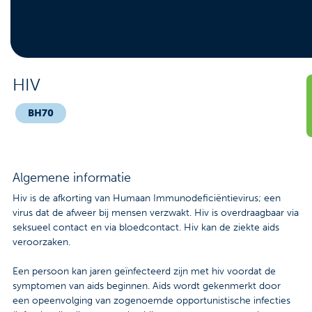
Contact
Veelgestelde vragen
Nieuws
HIV
Tarieven
BH70
Afspraak maken
Algemene informatie
Locaties
Hiv is de afkorting van Humaan Immunodeficiëntievirus; een
virus dat de afweer bij mensen verzwakt. Hiv is overdraagbaar via
Praktische informatie
seksueel contact en via bloedcontact. Hiv kan de ziekte aids
veroorzaken.
Onderzoeken
Een persoon kan jaren geïnfecteerd zijn met hiv voordat de
Trombosedienst
symptomen van aids beginnen. Aids wordt gekenmerkt door
een opeenvolging van zogenoemde opportunistische infecties