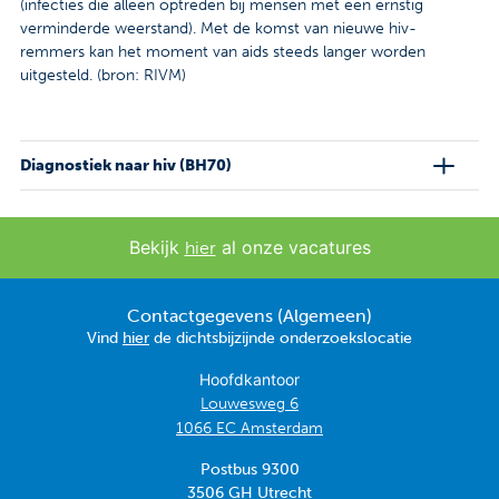
(infecties die alleen optreden bij mensen met een ernstig
verminderde weerstand). Met de komst van nieuwe hiv-
remmers kan het moment van aids steeds langer worden
uitgesteld. (bron: RIVM)
Diagnostiek naar hiv (BH70)
Bekijk
al onze vacatures
hier
Contactgegevens (Algemeen)
Vind
hier
de dichtsbijzijnde onderzoekslocatie
Hoofdkantoor
Louwesweg 6
1066 EC Amsterdam
Postbus 9300
3506 GH Utrecht