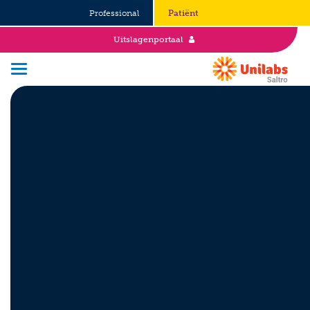
Professional
Patiënt
Uitslagenportaal
Over Saltro
Historie
Duurzaamheid en Good Governance
Werken bij
Stages
Vacatures