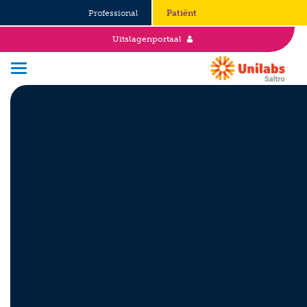
Professional
Patiënt
Uitslagenportaal
Over Saltro
Historie
Duurzaamheid en Good Governance
Werken bij
Stages
Vacatures