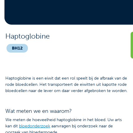
Contact
Veelgestelde vragen
Nieuws
Haptoglobine
Tarieven
BH12
Afspraak maken
Haptoglobine is een eiwit dat een rol speelt bij de afbraak van de
Locaties
rode bloedcellen. Het transporteert de eiwitten uit kapotte rode
bloedcellen naar de lever om daar verder afgebroken te worden.
Praktische informatie
Onderzoeken
Wat meten we en waarom?
We meten de hoeveelheid haptoglobine in het bloed. Uw arts
Trombosedienst
kan dit
bloedonderzoek
aanvragen bij onderzoek naar de
oorzaak van bloedarmoede.