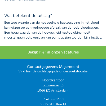
Wat betekent de uitslag?
Een lage waarde van de hoeveelheid haptoglobine in het bloed
kan wijzen op een verhoogde afbraak van de rode bloedcellen.
Een hoge waarde van de hoeveelheid haptoglobine heeft
meestal geen betekenis en kan soms gezien worden bij infecties.
Bekijk
al onze vacatures
hier
Contactgegevens (Algemeen)
Vind
hier
de dichtsbijzijnde onderzoekslocatie
Hoofdkantoor
Louwesweg 6
1066 EC Amsterdam
Postbus 9300
3506 GH Utrecht