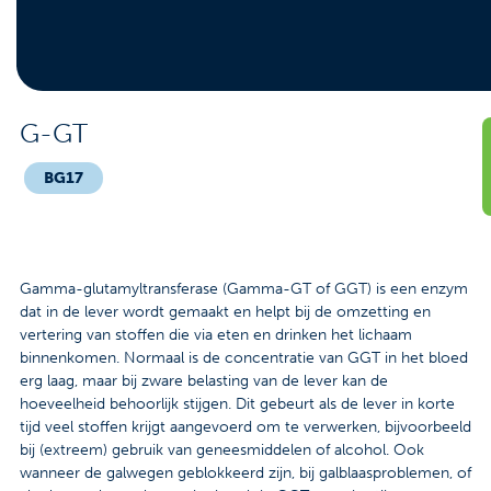
Contact
Veelgestelde vragen
Nieuws
G-GT
Tarieven
BG17
Afspraak maken
Gamma-glutamyltransferase (Gamma-GT of GGT) is een enzym
Locaties
dat in de lever wordt gemaakt en helpt bij de omzetting en
vertering van stoffen die via eten en drinken het lichaam
Praktische informatie
binnenkomen. Normaal is de concentratie van GGT in het bloed
erg laag, maar bij zware belasting van de lever kan de
Onderzoeken
hoeveelheid behoorlijk stijgen. Dit gebeurt als de lever in korte
tijd veel stoffen krijgt aangevoerd om te verwerken, bijvoorbeeld
Trombosedienst
bij (extreem) gebruik van geneesmiddelen of alcohol. Ook
wanneer de galwegen geblokkeerd zijn, bij galblaasproblemen, of