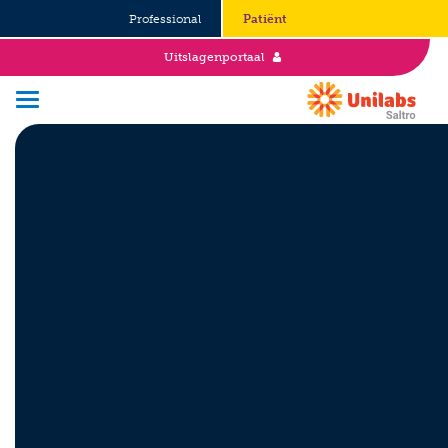
Professional
Patiënt
Uitslagenportaal
Over Saltro
Historie
Duurzaamheid en Good Governance
Werken bij
Stages
Vacatures