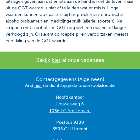
uitslagen geven aan dat er iets aan de hand is met de lever, maar
uit de GGT waarde is niet af te leiden wat er mis is. Hoge
waarden kunnen ook passen bij hartproblemen, chronische
alcoholproblemen en medicijngebruik (allerlei soorten). Na
stoppen met alcohol kan GGT nog wel een maand, of langer,
verhoogd zijn. Orale anticonceptie pillen veroorzaken meestal
een daling van de GGT waarde.
Bekijk
al onze vacatures
hier
Contactgegevens (Algemeen)
Vind
hier
de dichtsbijzijnde onderzoekslocatie
Hoofdkantoor
Louwesweg 6
1066 EC Amsterdam
Postbus 9300
3506 GH Utrecht