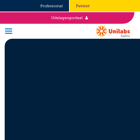
Professional
Patiënt
Uitslagenportaal
Over Saltro
Historie
Duurzaamheid en Good Governance
Werken bij
Stages
Vacatures