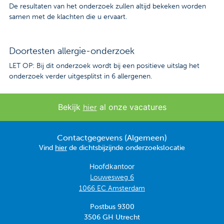
De resultaten van het onderzoek zullen altijd bekeken worden
samen met de klachten die u ervaart.
Doortesten allergie-onderzoek
LET OP: Bij dit onderzoek wordt bij een positieve uitslag het
onderzoek verder uitgesplitst in 6 allergenen.
Bekijk
al onze vacatures
hier
Contactgegevens (Algemeen)
Vind
hier
de dichtsbijzijnde onderzoekslocatie
Hoofdkantoor
Louwesweg 6
1066 EC Amsterdam
Postbus 9300
3506 GH Utrecht