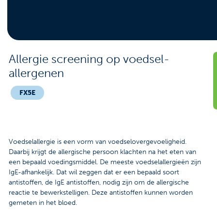
Contact
Veelgestelde vragen
Nieuws
Allergie screening op voedsel-
allergenen
Tarieven
FX5E
Afspraak maken
Locaties
Voedselallergie is een vorm van voedselovergevoeligheid.
Daarbij krijgt de allergische persoon klachten na het eten van
Praktische informatie
een bepaald voedingsmiddel. De meeste voedselallergieën zijn
IgE-afhankelijk. Dat wil zeggen dat er een bepaald soort
Onderzoeken
antistoffen, de IgE antistoffen, nodig zijn om de allergische
reactie te bewerkstelligen. Deze antistoffen kunnen worden
Trombosedienst
gemeten in het bloed.