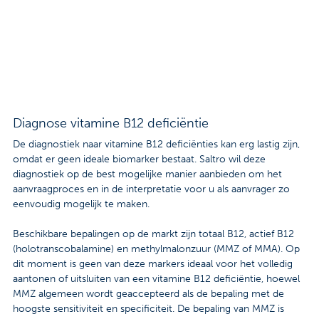
Contact
Veelgestelde vragen
Nieuws
Tarieven
Diagnose vitamine B12 deficiëntie
De diagnostiek naar vitamine B12 deficiënties kan erg lastig zijn,
omdat er geen ideale biomarker bestaat. Saltro wil deze
Afspraak maken
diagnostiek op de best mogelijke manier aanbieden om het
aanvraagproces en in de interpretatie voor u als aanvrager zo
Locaties
eenvoudig mogelijk te maken.
Praktische informatie
Beschikbare bepalingen op de markt zijn totaal B12, actief B12
(holotranscobalamine) en methylmalonzuur (MMZ of MMA). Op
Onderzoeken
dit moment is geen van deze markers ideaal voor het volledig
aantonen of uitsluiten van een vitamine B12 deficiëntie, hoewel
Trombosedienst
MMZ algemeen wordt geaccepteerd als de bepaling met de
hoogste sensitiviteit en specificiteit. De bepaling van MMZ is