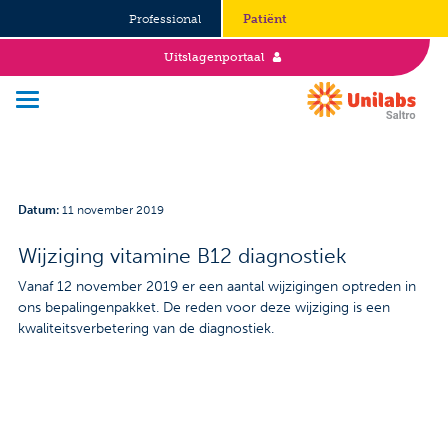
Professional
Patiënt
Uitslagenportaal
Over Saltro
Datum
:
11 november 2019
Historie
Wijziging vitamine B12 diagnostiek
Duurzaamheid en Good Governance
Vanaf 12 november 2019 er een aantal wijzigingen optreden in
ons bepalingenpakket. De reden voor deze wijziging is een
Werken bij
kwaliteitsverbetering van de diagnostiek.
Stages
Vacatures