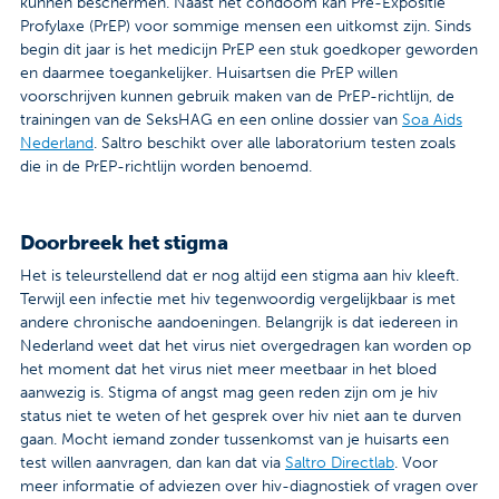
kunnen beschermen. Naast het condoom kan Pre-Expositie
Profylaxe (PrEP) voor sommige mensen een uitkomst zijn. Sinds
begin dit jaar is het medicijn PrEP een stuk goedkoper geworden
en daarmee toegankelijker. Huisartsen die PrEP willen
voorschrijven kunnen gebruik maken van de PrEP-richtlijn, de
trainingen van de SeksHAG en een online dossier van
Soa Aids
Nederland
. Saltro beschikt over alle laboratorium testen zoals
die in de PrEP-richtlijn worden benoemd.
Doorbreek het stigma
Het is teleurstellend dat er nog altijd een stigma aan hiv kleeft.
Terwijl een infectie met hiv tegenwoordig vergelijkbaar is met
andere chronische aandoeningen. Belangrijk is dat iedereen in
Nederland weet dat het virus niet overgedragen kan worden op
het moment dat het virus niet meer meetbaar in het bloed
aanwezig is. Stigma of angst mag geen reden zijn om je hiv
status niet te weten of het gesprek over hiv niet aan te durven
gaan. Mocht iemand zonder tussenkomst van je huisarts een
test willen aanvragen, dan kan dat via
Saltro Directlab
. Voor
meer informatie of adviezen over hiv-diagnostiek of vragen over