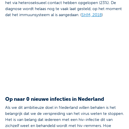
het via heteroseksueel contact hebben opgelopen (23%). De
Contact
diagnose wordt helaas nog te vaak laat gesteld, op het moment
dat het immuunsysteem al is aangedaan. (
SHM, 2018
)
Veelgestelde vragen
Nieuws
Tarieven
Afspraak maken
Locaties
Praktische informatie
Op naar 0 nieuwe infecties in Nederland
Onderzoeken
Als we dit ambitieuze doel in Nederland willen behalen is het
belangrijk dat we de verspreiding van het virus weten te stoppen.
Trombosedienst
Het is van belang dat iedereen met een hiv-infectie dit van
zichzelf weet en behandeld wordt met hiv-remmers. Hoe