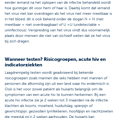
eerder iemand na het oplopen van de infectie behandeld wordt
hoe gunstiger dit voor hem of haar is. Daarbij komt dat iemand
het virus niet kan overdragen als het virus niet meer meetbaar is
in het bloed, dit is ook bekend onder de slogan N = N (niet
meetbaar = niet overdraagbaar) of U =U (undetectable =
uninfectious). Verspreiding van het virus vindt dus voornamelijk
plaats door mensen die niet van zichzelf weten dat ze het virus
bij zich dragen.
Wanneer testen? Risicogroepen, acute hiv en
indicatorziekten
Laagdrempelig testen wordt geadviseerd bij bekende
risicogroepen zoals mannen die seks hebben met mannen of
personen die afkomstig zijn uit een land waar hiv endemisch is.
Ook is het voor zowel patiënt als huisarts belangrijk om de
symptomen van een acute hiv te kunnen herkennen. Bij een
acute hiv infectie zie je 2 weken tot 3 maanden na de infectie
klachten als koorts, moeheid, huiduitslag, spierpijn of
gewrichtspijn, gezwollen lymfeklieren, hoofdpijn en nachtzweten
die meestal zo’n 2 weken aanhouden. De huisarts kan