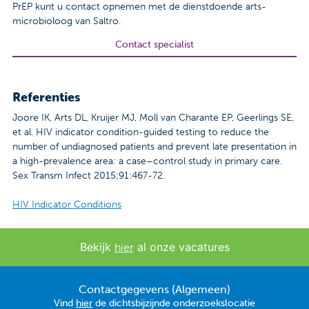
PrEP kunt u contact opnemen met de dienstdoende arts-
microbioloog van Saltro.
Contact specialist
Referenties
Joore IK, Arts DL, Kruijer MJ, Moll van Charante EP, Geerlings SE,
et al. HIV indicator condition-guided testing to reduce the
number of undiagnosed patients and prevent late presentation in
a high-prevalence area: a case–control study in primary care.
Sex Transm Infect 2015;91:467-72.
HIV Indicator Conditions
Bekijk
al onze vacatures
hier
Contactgegevens (Algemeen)
Vind
hier
de dichtsbijzijnde onderzoekslocatie