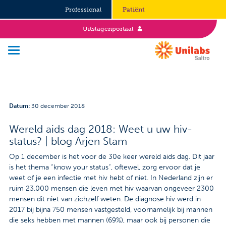
Professional
Patiënt
Uitslagenportaal
Over Saltro
Datum
:
30 december 2018
Historie
Wereld aids dag 2018: Weet u uw hiv-
status? | blog Arjen Stam
Duurzaamheid en Good Governance
Op 1 december is het voor de 30e keer wereld aids dag. Dit jaar
Werken bij
is het thema “know your status”, oftewel, zorg ervoor dat je
weet of je een infectie met hiv hebt of niet. In Nederland zijn er
Stages
ruim 23.000 mensen die leven met hiv waarvan ongeveer 2300
mensen dit niet van zichzelf weten. De diagnose hiv werd in
2017 bij bijna 750 mensen vastgesteld, voornamelijk bij mannen
Vacatures
die seks hebben met mannen (69%), maar ook bij personen die