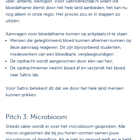
uber, airbenb, werkspot. Voor Saltrodirectlab.nl willen we
bloedafname dienst door het hele land aanbieden, het kan nu
nog alleen in onze regio. Het proces zou er in stappen zo
uitzien:
Aanvragen voor bloedafname komen op prikplaats.nl te staan
Mensen die gelegitimeerd bloed kunnen afnemen kunnen op
deze aanvraag reageren. Dit zijn bijvoorbeeld studenten,
medewerkers van een bloedbank, verpleegkundigen.
De opdracht wordt aangenomen door één van hen.
De opdrachtnemer neemt bloed af en verzendt het bloed
naar Saltro lab.
Voor Saltro betekent dit dat we door het hele land mensen
kunnen prikken.
Pitch 3: Microbioom
Steeds vaker wordt er over het microbioom gesproken. Alle
micro-organismen die bij jou horen vormen samen jouw
microbioom of darmflora. Als je niet zo gezond leeft en je hebt