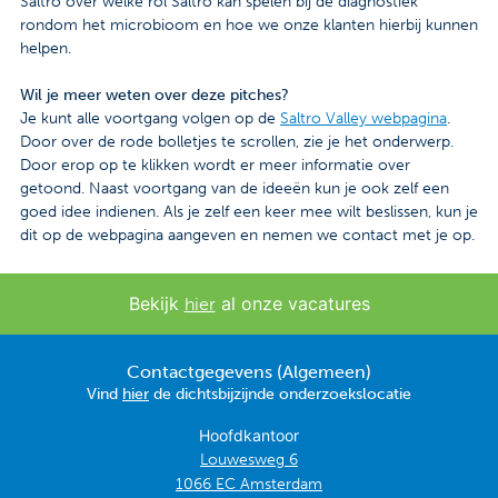
Saltro over welke rol Saltro kan spelen bij de diagnostiek
rondom het microbioom en hoe we onze klanten hierbij kunnen
helpen.
Wil je meer weten over deze pitches?
Je kunt alle voortgang volgen op de
Saltro Valley webpagina
.
Door over de rode bolletjes te scrollen, zie je het onderwerp.
Door erop op te klikken wordt er meer informatie over
getoond. Naast voortgang van de ideeën kun je ook zelf een
goed idee indienen. Als je zelf een keer mee wilt beslissen, kun je
dit op de webpagina aangeven en nemen we contact met je op.
Bekijk
al onze vacatures
hier
Contactgegevens (Algemeen)
Vind
hier
de dichtsbijzijnde onderzoekslocatie
Hoofdkantoor
Louwesweg 6
1066 EC Amsterdam