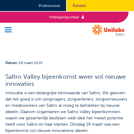
Professional
Patiënt
Uitslagenportaal
Over Saltro
Datum
:
28 maart 2019
Historie
Saltro Valley bijeenkomst weer vol nieuwe
innovaties
Duurzaamheid en Good Governance
Innovatie is een belangrijke kernwaarde van Saltro. We geloven
Werken bij
dat het goed is om zorgvragers, zorgverleners, zorgvernieuwers
en medewerkers van Saltro al vroeg te betrekken bij nieuwe
Stages
ideeën. Daarom organiseren we Saltro Valley bijeenkomsten,
waarin we gezamenlijk beslissen welk idee het meest potentie
heeft voor Saltro en haar klanten. Dinsdag 19 maart was een
Vacatures
bijeenkomst vol nieuwe innovatieve ideeën .