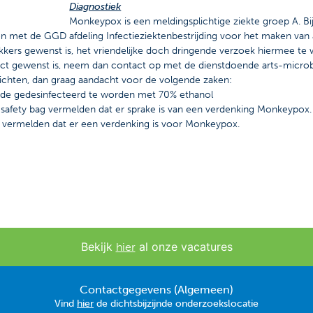
Diagnostiek
Monkeypox is een meldingsplichtige ziekte groep A. 
n met de GGD afdeling Infectieziektenbestrijding voor het maken van 
kkers gewenst is, het vriendelijke doch dringende verzoek hiermee te 
direct gewenst is, neem dan contact op met de dienstdoende arts-micro
richten, dan graag aandacht voor de volgende zaken:
jde gedesinfecteerd te worden met 70% ethanol
e safety bag vermelden dat er sprake is van een verdenking Monkeypox.
k vermelden dat er een verdenking is voor Monkeypox.
Bekijk
al onze vacatures
hier
Contactgegevens (Algemeen)
Vind
hier
de dichtsbijzijnde onderzoekslocatie