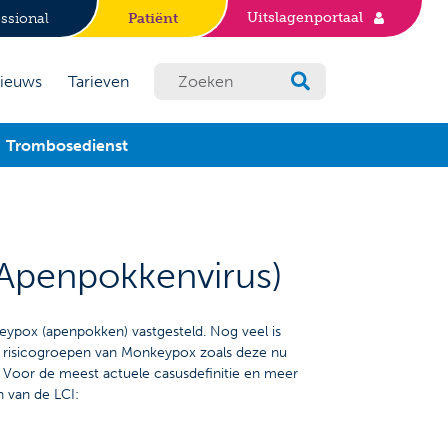
Uitslagenportaal
ssional
Patiënt
ieuws
Tarieven
Trombosedienst
Apenpokkenvirus)
keypox (apenpokken) vastgesteld. Nog veel is
n risicogroepen van Monkeypox zoals deze nu
. Voor de meest actuele casusdefinitie en meer
n van de LCI: