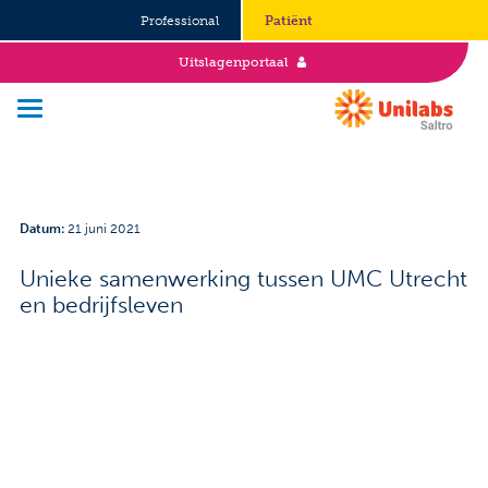
Professional
Patiënt
Uitslagenportaal
Over Saltro
Datum
:
21 juni 2021
Historie
Unieke samenwerking tussen UMC Utrecht
en bedrijfsleven
Duurzaamheid en Good Governance
Werken bij
Stages
Vacatures