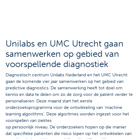
Contact
Veelgestelde vragen
Nieuws
Unilabs en UMC Utrecht gaan
Tarieven
samenwerken op gebied van
voorspellende diagnostiek
Afspraak maken
Diagnostisch centrum Unilabs Nederland en het UMC Utrecht
gaan de komende vier jaar samenwerken op het gebied van
Locaties
predictive diagnostics. De samenwerking heeft tot doel om
kennis en data te delen om zo de zorg voor de patiënt verder te
Praktische informatie
personaliseren. Deze maand start het eerste
onderzoeksprogramma voor de ontwikkeling van ‘machine
Onderzoeken
learning algorithms’. Deze algoritmes worden ingezet voor het
voorspellen van ziektes
Trombosedienst
op persoonlijk niveau. De onderzoekers hopen op die manier
dat specifieke patiënten die risico lopen op het ontwikkelen van