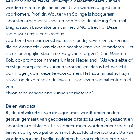
een chronische ziekte, vroegtijdig geïdentificeerd kunnen
worden en mogelijk kan de ziekte zo worden uitgesteld of
voorkomen. Prof. dr. Wouter van Solinge is hoogleraar
laboratoriumgeneeskunde en hoofd van de afdeling Centraal
Diagnostisch Laboratorium van het UMC Utrecht: “Deze
samenwerking is een krachtig
voorbeeld van partnerschap tussen bedrijfsleven en ziekenhuis
die de diagnostiek van ziekten baanbrekend kan veranderen. Het
is een belangrijke stap in de zorg van morgen.” Dr.ir. Maarten
Kok, co-promotor namens Unilabs Nederland,: “Als we ziekte of
ernstige complicaties kunnen voorspellen, dan is het wellicht
ook mogelijk om deze te voorkomen. Het zou fantastisch zijn
als we op deze manier de kwaliteit van leven van patiënten met
een
chronische aandoening kunnen verbeteren.”
Delen van data
Bij de ontwikkeling van de algoritmes wordt onder andere
gebruik gemaakt van gecodeerde data zoals leeftijd, geslacht en
laboratoriumuitslagen. Er zal onder meer worden onderzocht of
binnen een groep patiënten met dezelfde chronische ziekte kan
worden voorspeld welke patiënten bijvoorbeeld het grootste