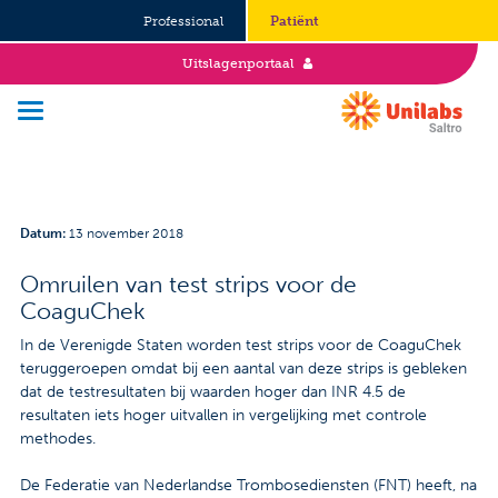
Professional
Patiënt
Uitslagenportaal
Over Saltro
Datum
:
13 november 2018
Historie
Omruilen van test strips voor de
CoaguChek
Duurzaamheid en Good Governance
In de Verenigde Staten worden test strips voor de CoaguChek
Werken bij
teruggeroepen omdat bij een aantal van deze strips is gebleken
dat de testresultaten bij waarden hoger dan INR 4.5 de
Stages
resultaten iets hoger uitvallen in vergelijking met controle
methodes.
Vacatures
De Federatie van Nederlandse Trombosediensten (FNT) heeft, na