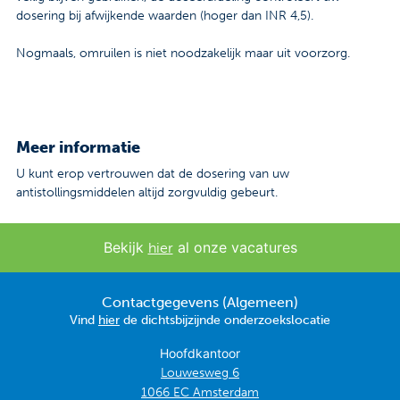
dosering bij afwijkende waarden (hoger dan INR 4,5).
Nogmaals, omruilen is niet noodzakelijk maar uit voorzorg.
Meer informatie
U kunt erop vertrouwen dat de dosering van uw
antistollingsmiddelen altijd zorgvuldig gebeurt.
Bekijk
al onze vacatures
hier
Contactgegevens (Algemeen)
Vind
hier
de dichtsbijzijnde onderzoekslocatie
Hoofdkantoor
Louwesweg 6
1066 EC Amsterdam