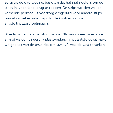
zorgvuldige overweging, besloten dat het niet nodig is om de
Contact
strips in Nederland terug te roepen. De strips worden wel de
komende periode uit voorzorg omgeruild voor andere strips
Veelgestelde vragen
omdat wij zeker willen zijn dat de kwaliteit van de
antistollingszorg optimaal is.
Nieuws
Bloedafname voor bepaling van de INR kan via een ader in de
Tarieven
arm of via een vingerprik plaatsvinden. In het laatste geval maken
we gebruik van de teststrips om uw INR-waarde vast te stellen.
Afspraak maken
Locaties
Praktische informatie
Onderzoeken
Trombosedienst