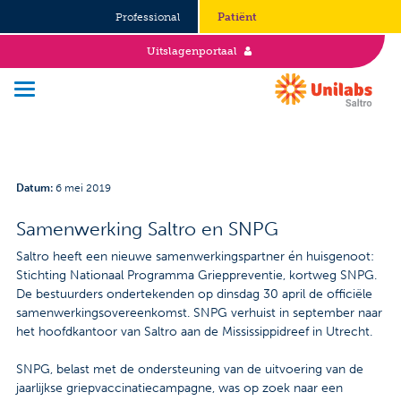
Professional
Patiënt
Uitslagenportaal
Over Saltro
Datum
:
6 mei 2019
Historie
Samenwerking Saltro en SNPG
Duurzaamheid en Good Governance
Saltro heeft een nieuwe samenwerkingspartner én huisgenoot:
Stichting Nationaal Programma Grieppreventie, kortweg SNPG.
Werken bij
De bestuurders ondertekenden op dinsdag 30 april de officiële
samenwerkingsovereenkomst. SNPG verhuist in september naar
het hoofdkantoor van Saltro aan de Mississippidreef in Utrecht.
Stages
SNPG, belast met de ondersteuning van de uitvoering van de
Vacatures
jaarlijkse griepvaccinatiecampagne, was op zoek naar een