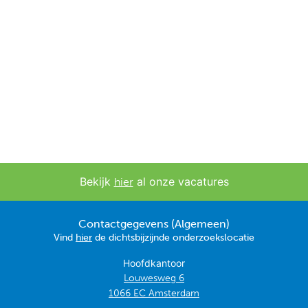
Bekijk
al onze vacatures
hier
Contactgegevens (Algemeen)
Vind
hier
de dichtsbijzijnde onderzoekslocatie
Hoofdkantoor
Louwesweg 6
1066 EC Amsterdam