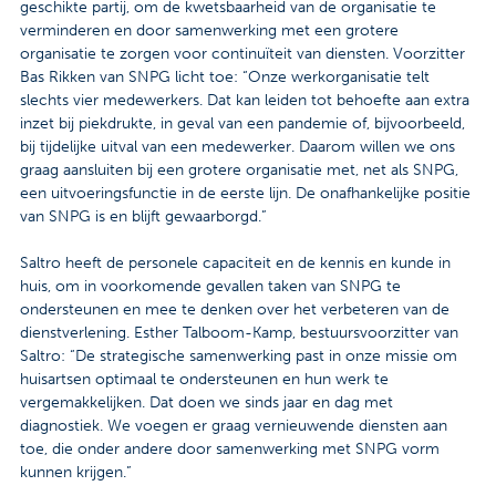
geschikte partij, om de kwetsbaarheid van de organisatie te
Contact
verminderen en door samenwerking met een grotere
organisatie te zorgen voor continuïteit van diensten. Voorzitter
Veelgestelde vragen
Bas Rikken van SNPG licht toe: “Onze werkorganisatie telt
slechts vier medewerkers. Dat kan leiden tot behoefte aan extra
Nieuws
inzet bij piekdrukte, in geval van een pandemie of, bijvoorbeeld,
bij tijdelijke uitval van een medewerker. Daarom willen we ons
Tarieven
graag aansluiten bij een grotere organisatie met, net als SNPG,
een uitvoeringsfunctie in de eerste lijn. De onafhankelijke positie
van SNPG is en blijft gewaarborgd.”
Afspraak maken
Saltro heeft de personele capaciteit en de kennis en kunde in
huis, om in voorkomende gevallen taken van SNPG te
Locaties
ondersteunen en mee te denken over het verbeteren van de
dienstverlening. Esther Talboom-Kamp, bestuursvoorzitter van
Praktische informatie
Saltro: “De strategische samenwerking past in onze missie om
huisartsen optimaal te ondersteunen en hun werk te
vergemakkelijken. Dat doen we sinds jaar en dag met
Onderzoeken
diagnostiek. We voegen er graag vernieuwende diensten aan
toe, die onder andere door samenwerking met SNPG vorm
Trombosedienst
kunnen krijgen.”