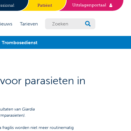
Uitslagenportaal
ssional
Patiënt
ieuws
Tarieven
Trombosedienst
oor parasieten in
ultaten van Giardia
rmparasieten).
 fragilis worden niet meer routinematig