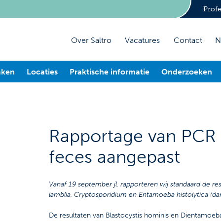
Profe
Over Saltro
Vacatures
Contact
N
aken
Locaties
Praktische informatie
Onderzoeken
Rapportage van PCR v
feces aangepast
Vanaf 19 september jl. rapporteren wij standaard de res
lamblia, Cryptosporidium en Entamoeba histolytica (da
De resultaten van Blastocystis hominis en Dientamoeba