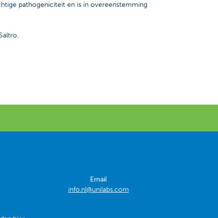
chtige pathogeniciteit en is in overeenstemming
altro.
Email
info.nl@unilabs.com