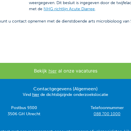
weergegeven. Dit besluit is ingegeven door de twijfela
met de
NHG richtlijn Acute Diarree
.
kunt u contact opnemen met de dienstdoende arts microbioloog van S
Bekijk
al onze vacatures
hier
Contactgegevens (Algemeen)
Vind
hier
de dichtsbijzijnde onderzoekslocatie
Postbus 9300
Telefoonnummer
3506 GH Utrecht
088 700 1000