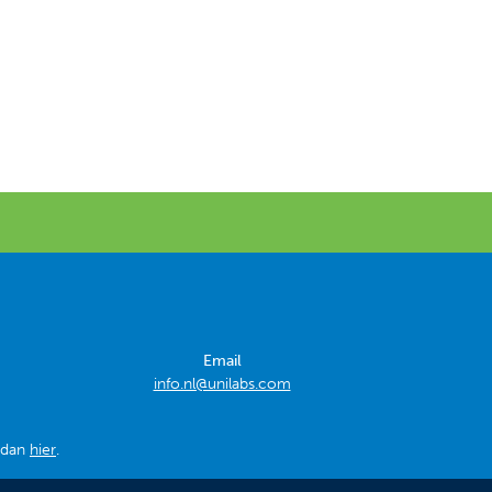
Email
info.nl@unilabs.com
k dan
hier
.