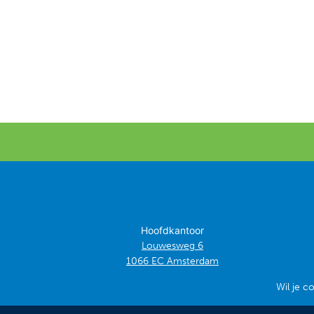
Hoofdkantoor
Louwesweg 6
1066 EC Amsterdam
Wil je c