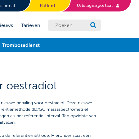
Uitslagenportaal
ssional
Patiënt
ieuws
Tarieven
Trombosedienst
 oestradiol
 nieuwe bepaling voor oestradiol. Deze nieuwe
ferentiemethode (ID/GC massaspectrometrie)
agen als het referentie-interval. Ten opzichte van
itvallen.
 op de referentiemethode. Hieronder staat een