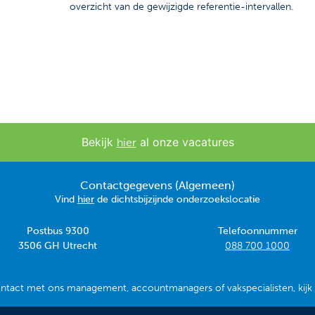
overzicht van de gewijzigde referentie-intervallen.
Bekijk
al onze vacatures
hier
Contactgegevens (Algemeen)
Vind
hier
de dichtsbijzijnde onderzoekslocatie
Postbus 9300
Telefoonnummer
3506 GH Utrecht
088 700 1000
ontact met ons management, accountmanagers of vakspecialisten, kij