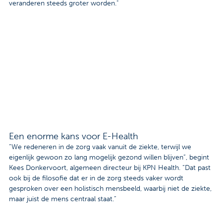
veranderen steeds groter worden."
Contact
Veelgestelde vragen
Nieuws
Tarieven
Afspraak maken
Een enorme kans voor E-Health
Locaties
“We redeneren in de zorg vaak vanuit de ziekte, terwijl we
eigenlijk gewoon zo lang mogelijk gezond willen blijven”, begint
Praktische informatie
Kees Donkervoort, algemeen directeur bij KPN Health. “Dat past
ook bij de filosofie dat er in de zorg steeds vaker wordt
Onderzoeken
gesproken over een holistisch mensbeeld, waarbij niet de ziekte,
maar juist de mens centraal staat.”
Trombosedienst