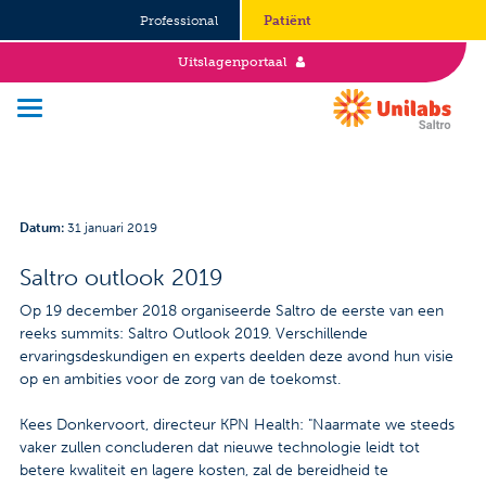
Professional
Patiënt
Uitslagenportaal
Over Saltro
Datum
:
31 januari 2019
Historie
Saltro outlook 2019
Duurzaamheid en Good Governance
Op 19 december 2018 organiseerde Saltro de eerste van een
reeks summits: Saltro Outlook 2019. Verschillende
Werken bij
ervaringsdeskundigen en experts deelden deze avond hun visie
op en ambities voor de zorg van de toekomst.
Stages
Kees Donkervoort, directeur KPN Health: "Naarmate we steeds
vaker zullen concluderen dat nieuwe technologie leidt tot
Vacatures
betere kwaliteit en lagere kosten, zal de bereidheid te