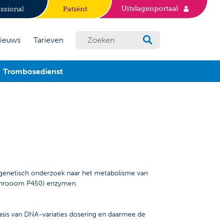
Uitslagenportaal
ssional
Patiënt
ieuws
Tarieven
Trombosedienst
 genetisch onderzoek naar het metabolisme van
chrooom P450) enzymen.
sis van DNA-variaties dosering en daarmee de