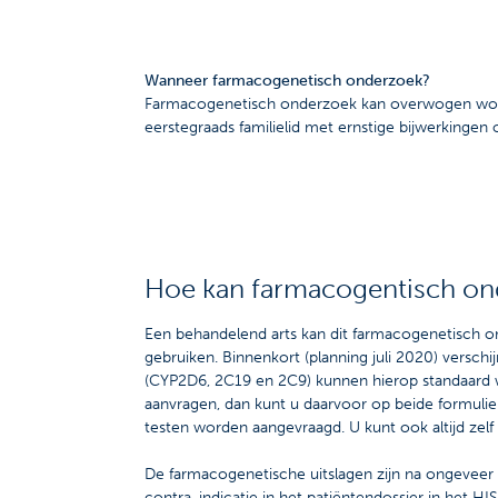
Wanneer farmacogenetisch onderzoek?
Farmacogenetisch onderzoek kan overwogen worde
eerstegraads familielid met ernstige bijwerkinge
Hoe kan farmacogentisch o
Een behandelend arts kan dit farmacogenetisch on
gebruiken. Binnenkort (planning juli 2020) versc
(CYP2D6, 2C19 en 2C9) kunnen hierop standaard wo
aanvragen, dan kunt u daarvoor op beide formulie
testen worden aangevraagd. U kunt ook altijd zel
De farmacogenetische uitslagen zijn na ongeveer 
contra-indicatie in het patiëntendossier in het 