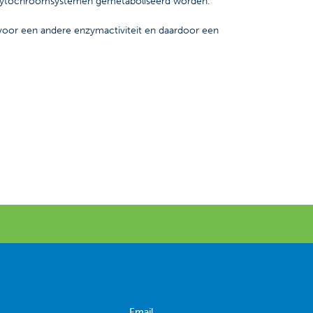
e cytochroomsystemen gemetaboliseerd worden.
 voor een andere enzymactiviteit en daardoor een
Email