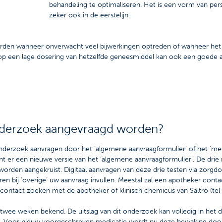
behandeling te optimaliseren. Het is een vorm van per
zeker ook in de eerstelijn.
n wanneer onverwacht veel bijwerkingen optreden of wanneer het ge
n op een lage dosering van hetzelfde geneesmiddel kan ook een goede 
nderzoek aangevraagd worden?
derzoek aanvragen door het ‘algemene aanvraagformulier’ of het ‘medi
hijnt er een nieuwe versie van het ‘algemene aanvraagformulier’. De 
rden aangekruist. Digitaal aanvragen van deze drie testen via zorgd
ren bij ‘overige’ uw aanvraag invullen. Meestal zal een apotheker co
f contact zoeken met de apotheker of klinisch chemicus van Saltro (t
twee weken bekend. De uitslag van dit onderzoek kan volledig in het d
HIS. Voor nieuw voorgeschreven medicatie wordt nu deze bewaking door