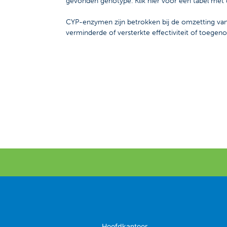
gevonden genotype. Klik hier voor een tabel m
CYP-enzymen zijn betrokken bij de omzetting van 
verminderde of versterkte effectiviteit of toegen
Hoofdkantoor