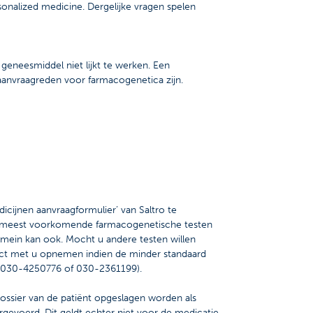
sonalized medicine. Dergelijke vragen spelen
neesmiddel niet lijkt te werken. Een
aanvraagreden voor farmacogenetica zijn.
cijnen aanvraagformulier’ van Saltro te
drie meest voorkomende farmacogenetische testen
omein kan ook. Mocht u andere testen willen
ntact met u opnemen indien de minder standaard
el 030-4250776 of 030-2361199).
ossier van de patiënt opgeslagen worden als
gevoerd. Dit geldt echter niet voor de medicatie