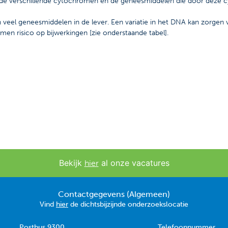
et de verschillende cytochromen en de geneesmiddelen die door dez
veel geneesmiddelen in de lever. Een variatie in het DNA kan zorgen
omen risico op bijwerkingen [zie onderstaande tabel].
Bekijk
al onze vacatures
hier
Contactgegevens (Algemeen)
Vind
hier
de dichtsbijzijnde onderzoekslocatie
Postbus 9300
Telefoonnummer