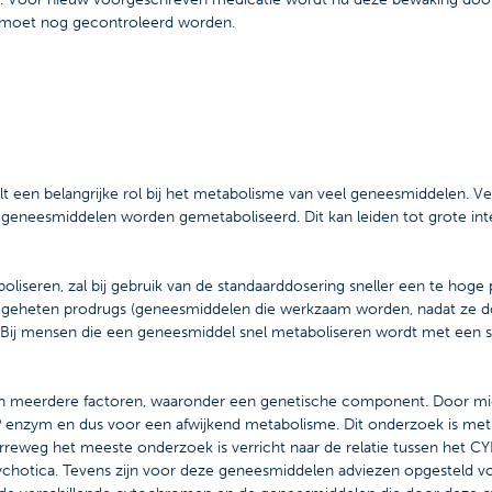
t moet nog gecontroleerd worden.
en belangrijke rol bij het metabolisme van veel geneesmiddelen. Vers
 geneesmiddelen worden gemetaboliseerd. Dit kan leiden tot grote inter
iseren, zal bij gebruik van de standaarddosering sneller een te hoge 
zogeheten prodrugs (geneesmiddelen die werkzaam worden, nadat ze do
Bij mensen die een geneesmiddel snel metaboliseren wordt met een s
van meerdere factoren, waaronder een genetische component. Door midde
YP enzym en dus voor een afwijkend metabolisme. Dit onderzoek is met
reweg het meeste onderzoek is verricht naar de relatie tussen het
ychotica. Tevens zijn voor deze geneesmiddelen adviezen opgesteld vo