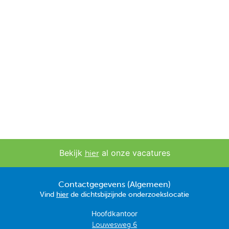
Bekijk
al onze vacatures
hier
Contactgegevens (Algemeen)
Vind
hier
de dichtsbijzijnde onderzoekslocatie
Hoofdkantoor
Louwesweg 6