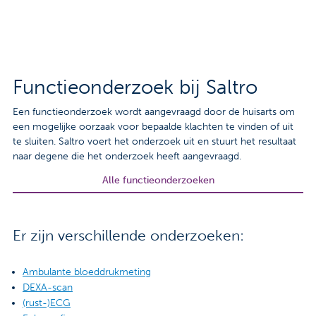
Contact
Veelgestelde vragen
Nieuws
Functieonderzoek bij Saltro
Tarieven
Een functieonderzoek wordt aangevraagd door de huisarts om
een mogelijke oorzaak voor bepaalde klachten te vinden of uit
te sluiten. Saltro voert het onderzoek uit en stuurt het resultaat
naar degene die het onderzoek heeft aangevraagd.
Afspraak maken
Alle functieonderzoeken
Locaties
Praktische informatie
Er zijn verschillende onderzoeken:
Onderzoeken
Ambulante bloeddrukmeting
DEXA-scan
Trombosedienst
(rust-)ECG