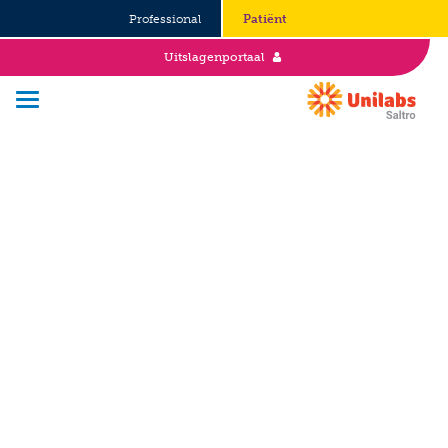
Professional
Patiënt
Uitslagenportaal
Over Saltro
Historie
Duurzaamheid en Good Governance
Werken bij
Stages
Vacatures