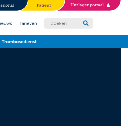
Uitslagenportaal
ssional
Patiënt
ieuws
Tarieven
Trombosedienst