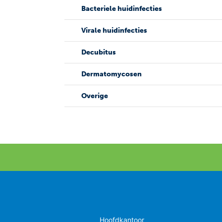
Bacteriele huidinfecties
Virale huidinfecties
Decubitus
Dermatomycosen
Overige
Hoofdkantoor