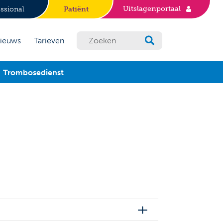
Uitslagenportaal
ssional
Patiënt
ieuws
Tarieven
Trombosedienst