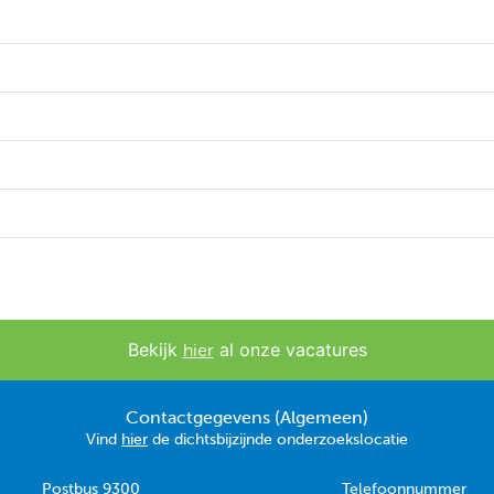
Bekijk
al onze vacatures
hier
Contactgegevens (Algemeen)
Vind
hier
de dichtsbijzijnde onderzoekslocatie
Postbus 9300
Telefoonnummer