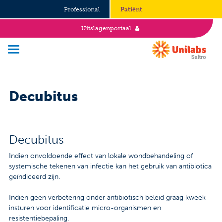
Professional
Patiënt
Uitslagenportaal
Decubitus
Over Saltro
Historie
Decubitus
Duurzaamheid en Good Governance
Indien onvoldoende effect van lokale wondbehandeling of
Werken bij
systemische tekenen van infectie kan het gebruik van antibiotica
geïndiceerd zijn.
Stages
Indien geen verbetering onder antibiotisch beleid graag kweek
Vacatures
insturen voor identificatie micro-organismen en
resistentiebepaling.