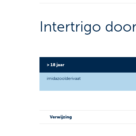
Intertrigo doo
> 18 jaar
imidazoolderivaat
Verwijzing