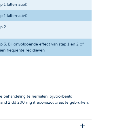
p 1 (alternatief)
p 1 (alternatief)
ap 2
p 3. Bij onvoldoende effect van stap 1 en 2 of
ien frequente recidieven
le behandeling te herhalen, bijvoorbeeld
nd 2 dd 200 mg itraconazol oraal te gebruiken.