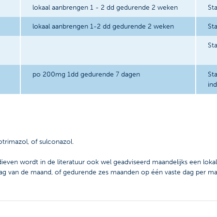
lokaal aanbrengen 1 - 2 dd gedurende 2 weken
Sta
lokaal aanbrengen 1-2 dd gedurende 2 weken
Sta
St
po 200mg 1dd gedurende 7 dagen
Sta
ind
trimazol, of sulconazol.
dieven wordt in de literatuur ook wel geadviseerd maandelijks een loka
ag van de maand, of gedurende zes maanden op één vaste dag per maa