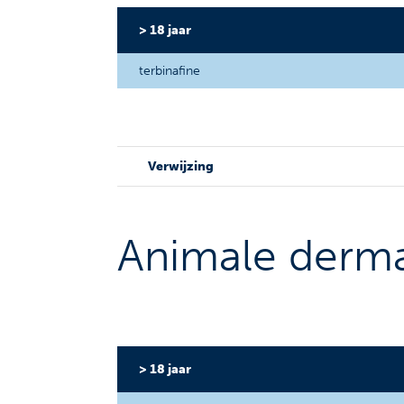
> 18 jaar
terbinafine
Verwijzing
Animale derm
> 18 jaar