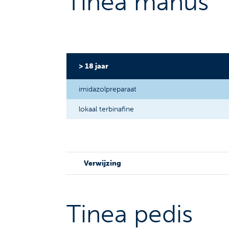
Tinea manus
> 18 jaar
imidazolpreparaat
lokaal terbinafine
Verwijzing
Tinea pedis