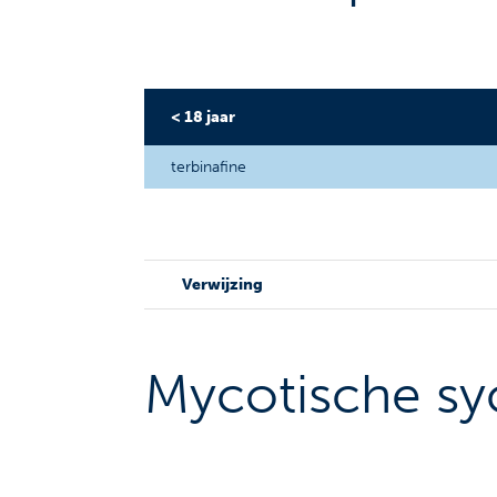
< 18 jaar
terbinafine
Verwijzing
Mycotische sy