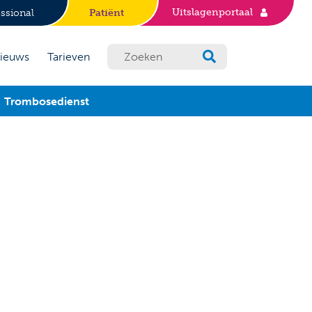
Uitslagenportaal
ssional
Patiënt
ieuws
Tarieven
Trombosedienst