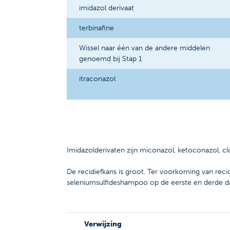
imidazol derivaat
terbinafine
Wissel naar één van de andere middelen
genoemd bij Stap 1
itraconazol
Imidazolderivaten zijn miconazol, ketoconazol, clo
De recidiefkans is groot. Ter voorkoming van reci
seleniumsulfideshampoo op de eerste en derde d
Verwijzing