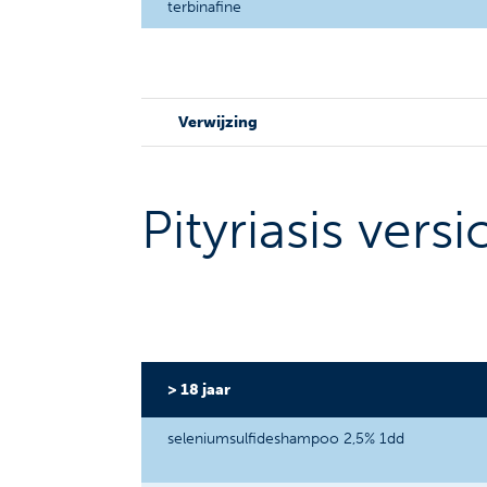
terbinafine
Verwijzing
Pityriasis versi
> 18 jaar
seleniumsulfideshampoo 2,5% 1dd