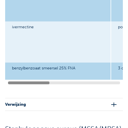
ivermectine
po 0
benzylbenzoaat smeersel 25% FNA
3 op
Verwijzing