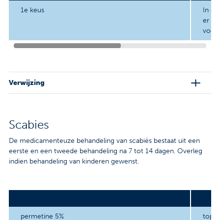
Contact
1e keus
In de
er in
Veelgestelde vragen
voor 
Nieuws
Tarieven
Verwijzing
Afspraak maken
Scabies
Locaties
De medicamenteuze behandeling van scabiës bestaat uit een
eerste en een tweede behandeling na 7 tot 14 dagen. Overleg
Praktische informatie
indien behandeling van kinderen gewenst.
Onderzoeken
Trombosedienst
permetine 5%
topic