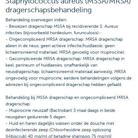
Staphylococcus aureus (MSSA/MRSA)
dragerschapsbehandeling
Behandeling overwegen indien:
- Bewezen dragerschap MSSA bij recidiverende
S. Aureus
infecties (bijvoorbeeld hordeolum, furunculosis)-
- Ongecompliceerd MRSA dragerschap: MRSA dragerschap
alleen in de neus; geen actieve infectie/huidlaesie; geen
lichaamsvreemd materiaal; MRSA gevoelig voor mupirocine).
- Gecompliceerde MRSA dragerschap: MRSA dragerschap in
keel, perineum of huidlaesies, onafhankelijk van
neusdragerschap; lichaamsvreemd materiaal aanwezig; MRSA
ongevoelig voor mupirocine, eerdere behandelingen volgens de
adviezen bij ongecompliceerd dragerschap hebben gefaald.
Behandeling bij MSSA dragerschap en ongecompliceerd MRSA
dragerschap:
- Mupirocine neuszalf (Bactroban) 3 maal daags in beide
neusgaten gedurende 5 dagen.
- Huid en haren dagelijks wassen onder de douche met
desinfecterende zeep (Chloorhexidine zeep oplossing
(Hibiscrub) 40 mg/ml of betadine shampoo 75 mg/ml)