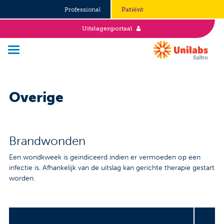
Professional
Patiënt
Uitslagenportaal
Overige
Over Saltro
Historie
Brandwonden
Duurzaamheid en Good Governance
Een wondkweek is geindiceerd indien er vermoeden op een
Werken bij
infectie is. Afhankelijk van de uitslag kan gerichte therapie gestart
worden.
Stages
Vacatures