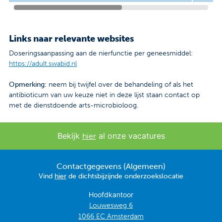
Links naar relevante websites
Doseringsaanpassing aan de nierfunctie per geneesmiddel:
https://adult.swabid.nl
Opmerking:
neem bij twijfel over de behandeling of als het
antibioticum van uw keuze niet in deze lijst staan contact op
met de dienstdoende arts-microbioloog.
Bekijk
al onze vacatures
hier
Contactgegevens (Algemeen)
Vind
hier
de dichtsbijzijnde onderzoekslocatie
Hoofdkantoor
Louwesweg 6
1066 EC Amsterdam