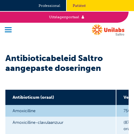
Professional
Patiënt
Uitslagenportaal
Antibioticabeleid Saltro
Over Saltro
aangepaste doseringen
Historie
Duurzaamheid en Good Governance
Antibioticum (oraal)
Werken bij
Verho
Amoxicilline
Stages
750-
Amoxicilline-clavulaanzuur
(875 
Vacatures
oraal