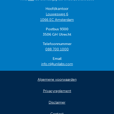
Contact
Hoofdkantoor
Louwesweg 6
Veelgestelde vragen
1066 EC Amsterdam
Nieuws
Postbus 9300
3506 GH Utrecht
Tarieven
Telefoonnummer
088 700 1000
Afspraak maken
Email
info.nl@unilabs.com
Locaties
Algemene voorwaarden
Praktische informatie
Privacyreglement
Onderzoeken
Disclaimer
Trombosedienst
Contact