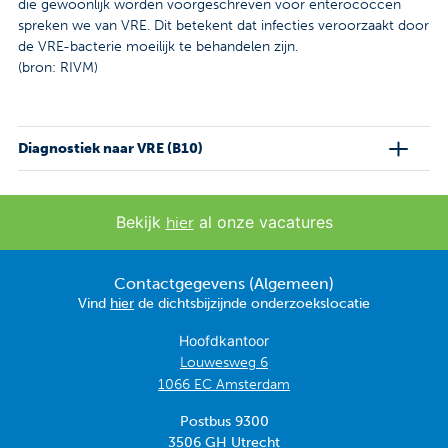
die gewoonlijk worden voorgeschreven voor enterococcen
spreken we van VRE. Dit betekent dat infecties veroorzaakt door
de VRE-bacterie moeilijk te behandelen zijn.
(bron: RIVM)
Diagnostiek naar VRE (B10)
Bekijk
al onze vacatures
hier
Contactgegevens (Algemeen)
Vind
hier
de dichtsbijzijnde onderzoekslocatie
Hoofdkantoor
Louwesweg 6
1066 EC Amsterdam
Postbus 9300
3506 GH Utrecht