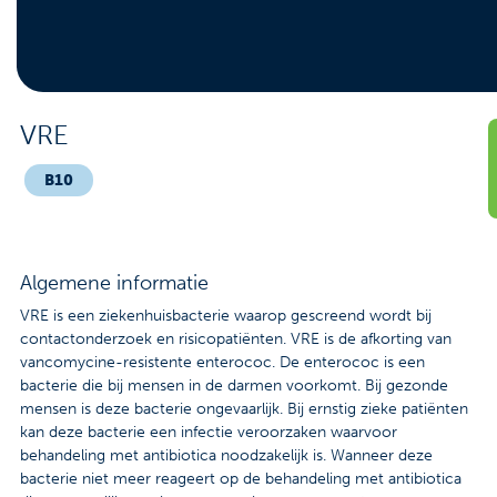
Contact
Veelgestelde vragen
Nieuws
VRE
Tarieven
B10
Afspraak maken
Algemene informatie
Locaties
VRE is een ziekenhuisbacterie waarop gescreend wordt bij
contactonderzoek en risicopatiënten. VRE is de afkorting van
Praktische informatie
vancomycine-resistente enterococ. De enterococ is een
bacterie die bij mensen in de darmen voorkomt. Bij gezonde
Onderzoeken
mensen is deze bacterie ongevaarlijk. Bij ernstig zieke patiënten
kan deze bacterie een infectie veroorzaken waarvoor
Trombosedienst
behandeling met antibiotica noodzakelijk is. Wanneer deze
bacterie niet meer reageert op de behandeling met antibiotica