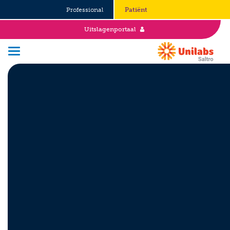
Professional
Patiënt
Uitslagenportaal
Over Saltro
Historie
Duurzaamheid en Good Governance
Werken bij
Stages
Vacatures