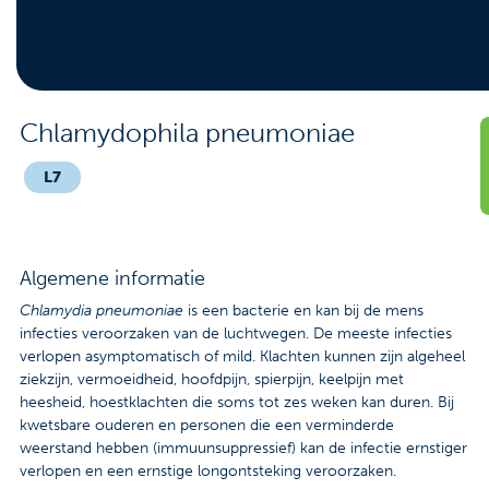
Contact
Veelgestelde vragen
Nieuws
Chlamydophila pneumoniae
Tarieven
L7
Afspraak maken
Algemene informatie
Locaties
Chlamydia pneumoniae
is een bacterie en kan bij de mens
infecties veroorzaken van de luchtwegen. De meeste infecties
Praktische informatie
verlopen asymptomatisch of mild. Klachten kunnen zijn algeheel
ziekzijn, vermoeidheid, hoofdpijn, spierpijn, keelpijn met
Onderzoeken
heesheid, hoestklachten die soms tot zes weken kan duren. Bij
kwetsbare ouderen en personen die een verminderde
Trombosedienst
weerstand hebben (immuunsuppressief) kan de infectie ernstiger
verlopen en een ernstige longontsteking veroorzaken.