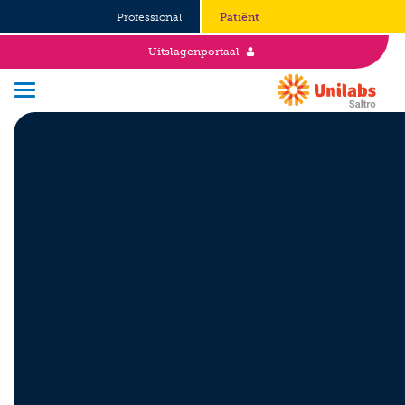
Professional
Patiënt
Uitslagenportaal
Over Saltro
Historie
Duurzaamheid en Good Governance
Werken bij
Stages
Vacatures