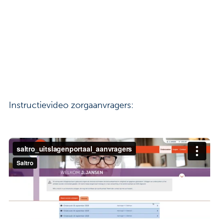
Contact
Veelgestelde vragen
Nieuws
Tarieven
Instructievideo zorgaanvragers:
Afspraak maken
Locaties
Praktische informatie
Onderzoeken
Trombosedienst