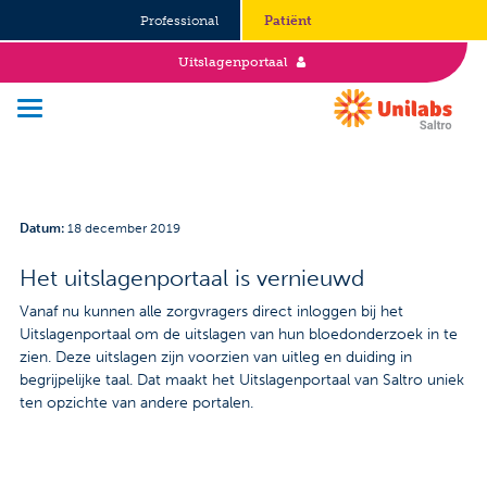
Professional
Patiënt
Uitslagenportaal
Over Saltro
Datum
:
18 december 2019
Historie
Het uitslagenportaal is vernieuwd
Duurzaamheid en Good Governance
Vanaf nu kunnen alle zorgvragers direct inloggen bij het
Uitslagenportaal om de uitslagen van hun bloedonderzoek in te
Werken bij
zien. Deze uitslagen zijn voorzien van uitleg en duiding in
begrijpelijke taal. Dat maakt het Uitslagenportaal van Saltro uniek
ten opzichte van andere portalen.
Stages
Vacatures