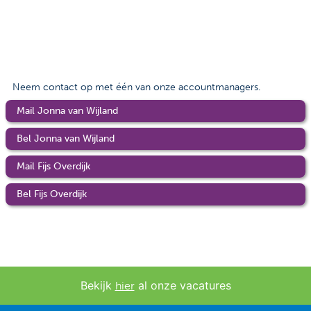
Contact
Veelgestelde vragen
Nieuws
Neem contact op met één van onze accountmanagers.
Tarieven
Mail Jonna van Wijland
Bel Jonna van Wijland
Afspraak maken
Mail Fijs Overdijk
Locaties
Bel Fijs Overdijk
Praktische informatie
Onderzoeken
Trombosedienst
Bekijk
al onze vacatures
hier