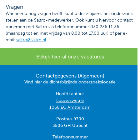
Vragen
Wanneer u nog vragen heeft, kunt u deze tijdens het onderzoek
stellen aan de Saltro-medewerker. Ook kunt u hiervoor contact
opnemen met Saltro via telefoonnummer 030 236 11 36
(maandag tot en met vrijdag van 8.00 tot 17.00 uur) of per e-
mail:
saltro@saltro.nl
.
Bekijk
al onze vacatures
hier
Contactgegevens (Algemeen)
Vind
hier
de dichtsbijzijnde onderzoekslocatie
Hoofdkantoor
Louwesweg 6
1066 EC Amsterdam
Postbus 9300
3506 GH Utrecht
Telefoonnummer