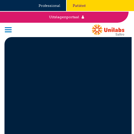
Professional
Patiënt
Uitslagenportaal
Over Saltro
Historie
Duurzaamheid en Good Governance
Werken bij
Stages
Vacatures