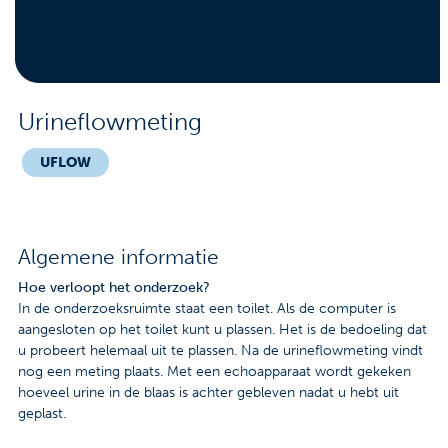
Contact
Veelgestelde vragen
Nieuws
Urineflowmeting
Tarieven
UFLOW
Afspraak maken
Algemene informatie
Locaties
Hoe verloopt het onderzoek?
In de onderzoeksruimte staat een toilet. Als de computer is
Praktische informatie
aangesloten op het toilet kunt u plassen. Het is de bedoeling dat
u probeert helemaal uit te plassen. Na de urineflowmeting vindt
Onderzoeken
nog een meting plaats. Met een echoapparaat wordt gekeken
hoeveel urine in de blaas is achter gebleven nadat u hebt uit
Trombosedienst
geplast.