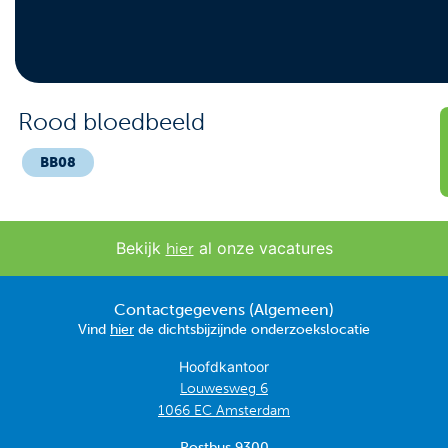
Contact
Veelgestelde vragen
Nieuws
Rood bloedbeeld
Tarieven
BB08
Afspraak maken
Bekijk
al onze vacatures
hier
Locaties
Contactgegevens (Algemeen)
Praktische informatie
Vind
hier
de dichtsbijzijnde onderzoekslocatie
Onderzoeken
Hoofdkantoor
Louwesweg 6
Trombosedienst
1066 EC Amsterdam
Postbus 9300