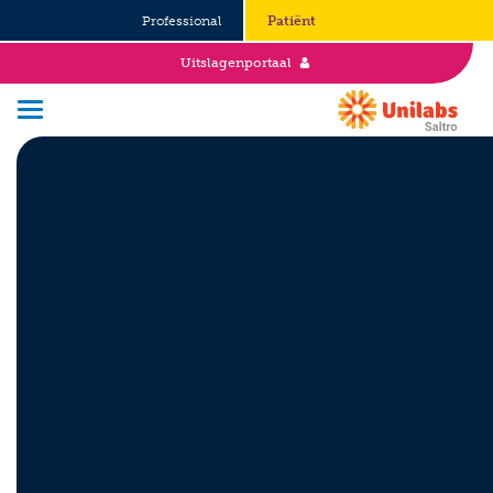
Professional
Patiënt
Uitslagenportaal
Over Saltro
Historie
Duurzaamheid en Good Governance
Werken bij
Stages
Vacatures