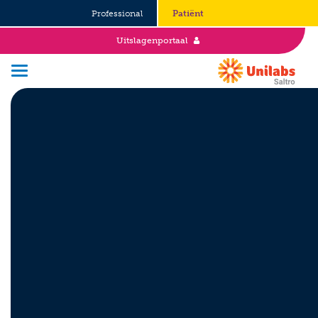
Professional
Patiënt
Uitslagenportaal
Over Saltro
Historie
Duurzaamheid en Good Governance
Werken bij
Stages
Vacatures