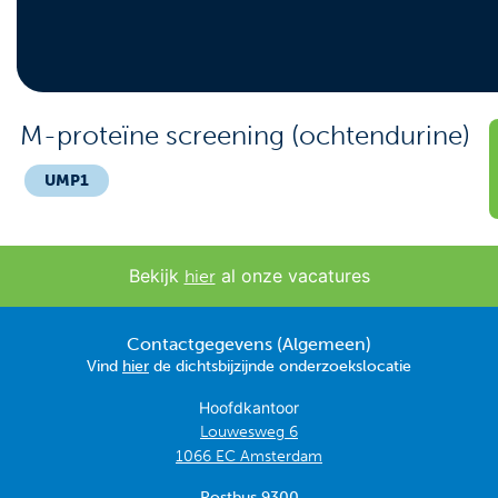
Contact
Veelgestelde vragen
Nieuws
M-proteïne screening (ochtendurine)
Tarieven
UMP1
Afspraak maken
Bekijk
al onze vacatures
hier
Locaties
Contactgegevens (Algemeen)
Praktische informatie
Vind
hier
de dichtsbijzijnde onderzoekslocatie
Onderzoeken
Hoofdkantoor
Louwesweg 6
Trombosedienst
1066 EC Amsterdam
Postbus 9300