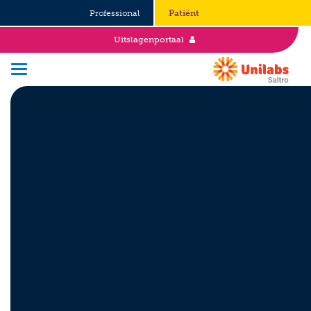
Professional
Patiënt
Uitslagenportaal
Over Saltro
Historie
Duurzaamheid en Good Governance
Werken bij
Stages
Vacatures