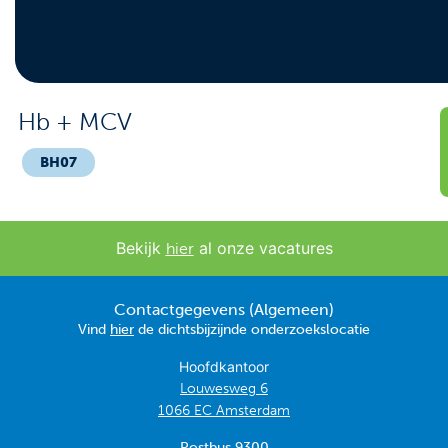
Contact
Veelgestelde vragen
Nieuws
Hb + MCV
Tarieven
BH07
Afspraak maken
Bekijk
al onze vacatures
hier
Locaties
Contactgegevens (Algemeen)
Praktische informatie
Vind
hier
de dichtsbijzijnde onderzoekslocatie
Onderzoeken
Hoofdkantoor
Louwesweg 6
Trombosedienst
1066 EC Amsterdam
Postbus 9300