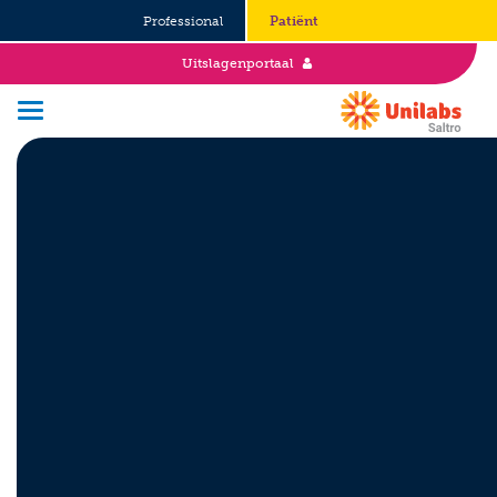
Professional
Patiënt
Uitslagenportaal
Over Saltro
Historie
Duurzaamheid en Good Governance
Werken bij
Stages
Vacatures