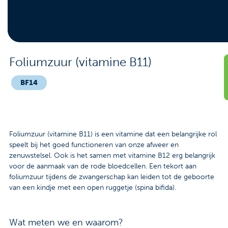
Contact
Veelgestelde vragen
Nieuws
Foliumzuur (vitamine B11)
Tarieven
BF14
Afspraak maken
Foliumzuur (vitamine B11) is een vitamine dat een belangrijke rol
Locaties
speelt bij het goed functioneren van onze afweer en
zenuwstelsel. Ook is het samen met vitamine B12 erg belangrijk
Praktische informatie
voor de aanmaak van de rode bloedcellen. Een tekort aan
foliumzuur tijdens de zwangerschap kan leiden tot de geboorte
Onderzoeken
van een kindje met een open ruggetje (spina bifida).
Trombosedienst
Wat meten we en waarom?