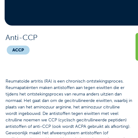
Contact
Veelgestelde vragen
Nieuws
Anti-CCP
Tarieven
ACCP
Afspraak maken
Reumatoïde artritis (RA) is een chronisch ontstekingsproces.
Locaties
Reumapatiënten maken antistoffen aan tegen eiwitten die er
tijdens het ontstekingsproces van reuma anders uitzien dan
Praktische informatie
normaal. Het gaat dan om de gecitrullineerde eiwitten, waarbij in
plaats van het aminozuur arginine, het aminozuur citrulline
Onderzoeken
wordt ingebouwd. De antistoffen tegen eiwitten met veel
citrulline noemen we CCP (cyclisch gecitrullineerde peptiden)
Trombosedienst
antistoffen of anti-CCP (ook wordt ACPA gebruikt als afkorting).
Gewoonlijk maakt het afweersysteem antistoffen (of