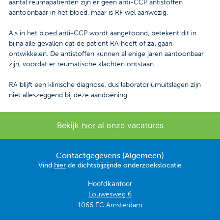
aantal reumapatiënten zijn er geen anti-CCP antistoffen
aantoonbaar in het bloed, maar is RF wel aanwezig.
Als in het bloed anti-CCP wordt aangetoond, betekent dit in
bijna alle gevallen dat de patiënt RA heeft of zal gaan
ontwikkelen. De antistoffen kunnen al enige jaren aantoonbaar
zijn, voordat er reumatische klachten ontstaan.
RA blijft een klinische diagnose, dus laboratoriumuitslagen zijn
niet alleszeggend bij deze aandoening.
Bekijk
al onze vacatures
hier
Contactgegevens (Algemeen)
Vind
hier
de dichtsbijzijnde onderzoekslocatie
Hoofdkantoor
Louwesweg 6
1066 EC Amsterdam