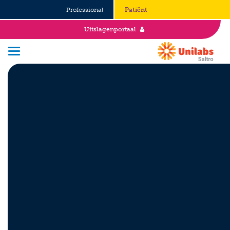
Professional
Patiënt
Uitslagenportaal
Over Saltro
Historie
Duurzaamheid en Good Governance
Werken bij
Stages
Vacatures