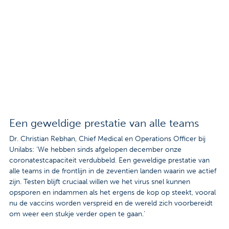
Contact
Veelgestelde vragen
Nieuws
Tarieven
Afspraak maken
Een geweldige prestatie van alle teams
Dr. Christian Rebhan, Chief Medical en Operations Officer bij
Locaties
Unilabs: ‘We hebben sinds afgelopen december onze
coronatestcapaciteit verdubbeld. Een geweldige prestatie van
Praktische informatie
alle teams in de frontlijn in de zeventien landen waarin we actief
zijn. Testen blijft cruciaal willen we het virus snel kunnen
Onderzoeken
opsporen en indammen als het ergens de kop op steekt, vooral
nu de vaccins worden verspreid en de wereld zich voorbereidt
Trombosedienst
om weer een stukje verder open te gaan.’