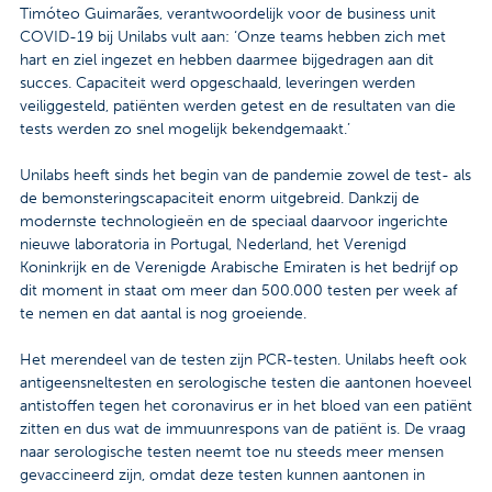
Timóteo Guimarães, verantwoordelijk voor de business unit
COVID-19 bij Unilabs vult aan: ‘Onze teams hebben zich met
hart en ziel ingezet en hebben daarmee bijgedragen aan dit
succes. Capaciteit werd opgeschaald, leveringen werden
veiliggesteld, patiënten werden getest en de resultaten van die
tests werden zo snel mogelijk bekendgemaakt.’
Unilabs heeft sinds het begin van de pandemie zowel de test- als
de bemonsteringscapaciteit enorm uitgebreid. Dankzij de
modernste technologieën en de speciaal daarvoor ingerichte
nieuwe laboratoria in Portugal, Nederland, het Verenigd
Koninkrijk en de Verenigde Arabische Emiraten is het bedrijf op
dit moment in staat om meer dan 500.000 testen per week af
te nemen en dat aantal is nog groeiende.
Het merendeel van de testen zijn PCR-testen. Unilabs heeft ook
antigeensneltesten en serologische testen die aantonen hoeveel
antistoffen tegen het coronavirus er in het bloed van een patiënt
zitten en dus wat de immuunrespons van de patiënt is. De vraag
naar serologische testen neemt toe nu steeds meer mensen
gevaccineerd zijn, omdat deze testen kunnen aantonen in