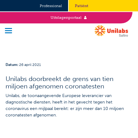
Professional
Patiënt
Uitslagenportaal
Over Saltro
Datum
:
26 april 2021
Historie
Unilabs doorbreekt de grens van tien
miljoen afgenomen coronatesten
Duurzaamheid en Good Governance
Unilabs, de toonaangevende Europese leverancier van
Werken bij
diagnostische diensten, heeft in het gevecht tegen het
coronavirus een mijlpaal bereikt: er zijn meer dan 10 miljoen
Stages
coronatesten afgenomen.
Vacatures