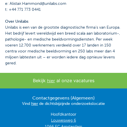
e: Alistair.Hammond@unilabs.com
t: +44 771 773 0441
Over Unilabs
Unilabs is een van de grootste diagnostische firma's van Europa.
Het bedrijf levert wereldwijd een breed scala aan laboratorium-,
pathologie- en medische beeldvormingsdiensten. Per week
voeren 12.700 werknemers verdeeld over 17 landen in 150
centra voor medische beeldvorming en 250 labs meer dan 4
miljoen labtesten uit – er worden iedere dag opnieuw levens
gered.
Bekijk
al onze vacatures
hier
Contactgegevens (Algemeen)
Vind
hier
de dichtsbijzijnde onderzoekslocatie
Hoofdkantoor
Louwesweg 6
1066 EC Amsterdam