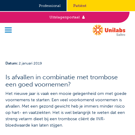
Professional
Patiënt
Uitslagenportaal
Over Saltro
Datum
:
2 januari 2019
Historie
Is afvallen in combinatie met trombose
een goed voornemen?
Duurzaamheid en Good Governance
Het nieuwe jaar is vaak een mooie gelegenheid om met goede
Werken bij
voornemens te starten. Een veel voorkomend voornemen is
afvallen. Met een gezond gewicht heb je immers minder risico
Stages
op hart- en vaatziekten. Het is wel belangrijk te weten dat een
streng vetarm dieet bij een trombose cliënt de INR-
bloedwaarde kan laten stijgen.
Vacatures