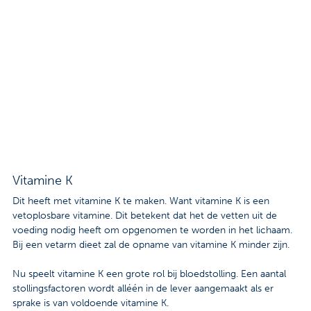
Contact
Veelgestelde vragen
Nieuws
Tarieven
Afspraak maken
Vitamine K
Locaties
Dit heeft met vitamine K te maken. Want vitamine K is een
vetoplosbare vitamine. Dit betekent dat het de vetten uit de
Praktische informatie
voeding nodig heeft om opgenomen te worden in het lichaam.
Bij een vetarm dieet zal de opname van vitamine K minder zijn.
Onderzoeken
Nu speelt vitamine K een grote rol bij bloedstolling. Een aantal
Trombosedienst
stollingsfactoren wordt alléén in de lever aangemaakt als er
sprake is van voldoende vitamine K.