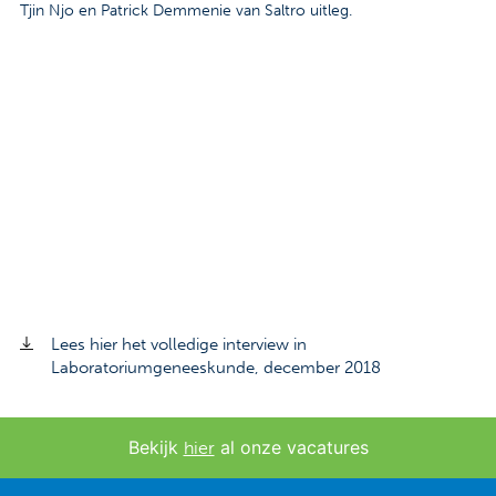
Tjin Njo en Patrick Demmenie van Saltro uitleg.
Contact
Veelgestelde vragen
Nieuws
Tarieven
Afspraak maken
Locaties
Lees hier het volledige interview in
Praktische informatie
Laboratoriumgeneeskunde, december 2018
Onderzoeken
Bekijk
al onze vacatures
hier
Trombosedienst