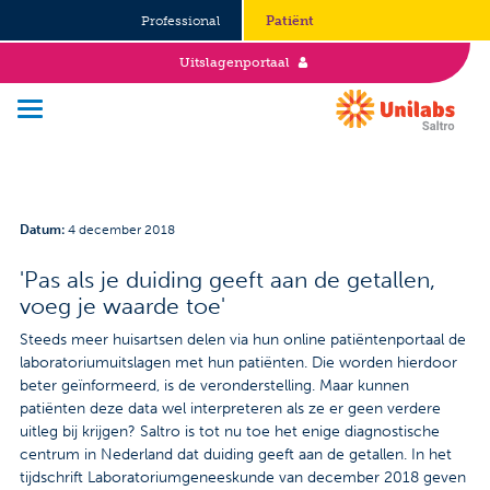
Professional
Patiënt
Uitslagenportaal
Over Saltro
Datum
:
4 december 2018
Historie
'Pas als je duiding geeft aan de getallen,
voeg je waarde toe'
Duurzaamheid en Good Governance
Steeds meer huisartsen delen via hun online patiëntenportaal de
Werken bij
laboratoriumuitslagen met hun patiënten. Die worden hierdoor
beter geïnformeerd, is de veronderstelling. Maar kunnen
Stages
patiënten deze data wel interpreteren als ze er geen verdere
uitleg bij krijgen? Saltro is tot nu toe het enige diagnostische
centrum in Nederland dat duiding geeft aan de getallen. In het
Vacatures
tijdschrift Laboratoriumgeneeskunde van december 2018 geven